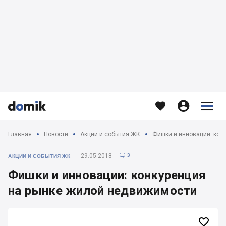








Главная
Новости
Акции и события ЖК
Фишки и инновации: кон
3
29.05.2018

АКЦИИ И СОБЫТИЯ ЖК
Фишки и инновации: конкуренция
на рынке жилой недвижимости
