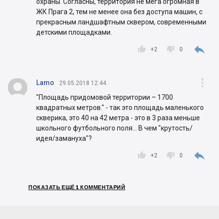
охраны. Согласны, территория не мега огромная в
ЖК Прага 2, тем не менее она без доступа машин, с
прекрасным ландшафтным сквером, современными
детскими площадками.



+
2
0


Lamo
29.05.2018 12:44
"Площадь придомовой территории – 1700
квадратных метров." - так это площадь маленького
скверика, это 40 на 42 метра - это в 3 раза меньше
школьного футбольного поля... В чем "крутость/
идея/замануха"?



+
2
0
ПОКАЗАТЬ ЕЩЁ 1 КОММЕНТАРИЙ