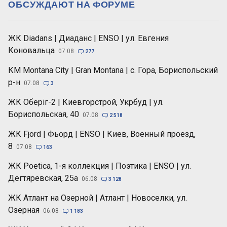
ОБСУЖДАЮТ НА ФОРУМЕ
ЖК Diadans | Диаданс | ENSO | ул. Евгения
Коновальца
07.08

277
КМ Montana City | Gran Montana | с. Гора, Бориспольский
р-н
07.08

3
ЖК Оберіг-2 | Киевгорстрой, Укрбуд | ул.
Бориспольская, 40
07.08

2 518
ЖК Fjord | Фьорд | ENSO | Киев, Военный проезд,
8
07.08

163
ЖК Poetica, 1-я коллекция | Поэтика | ENSO | ул.
Дегтяревская, 25а
06.08

3 128
ЖК Атлант на Озерной | Атлант | Новоселки, ул.
Озерная
06.08

1 183