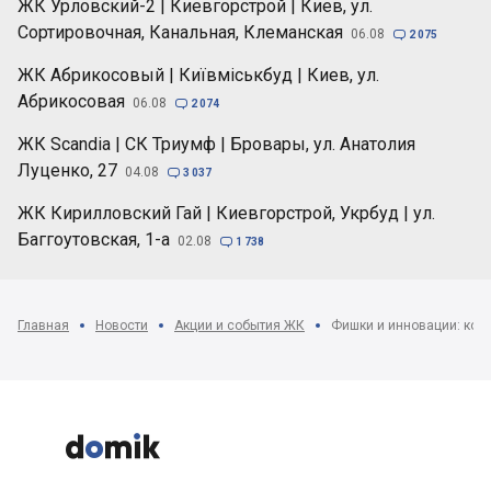
ЖК Урловский-2 | Киевгорстрой | Киев, ул.
Сортировочная, Канальная, Клеманская
06.08

2 075
ЖК Абрикосовый | Київміськбуд | Киев, ул.
Абрикосовая
06.08

2 074
ЖК Scandia | СК Триумф | Бровары, ул. Анатолия
Луценко, 27
04.08

3 037
ЖК Кирилловский Гай | Киевгорстрой, Укрбуд | ул.
Баггоутовская, 1-а
02.08

1 738
Главная
Новости
Акции и события ЖК
Фишки и инновации: кон


