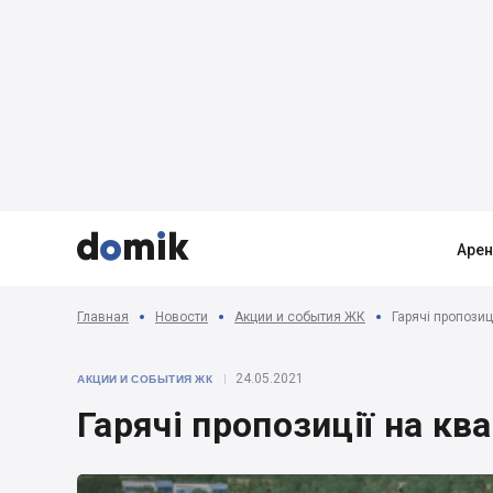



Аре
Главная
Новости
Акции и события ЖК
Гарячі пропозиц
24.05.2021
АКЦИИ И СОБЫТИЯ ЖК
Гарячі пропозиції на к