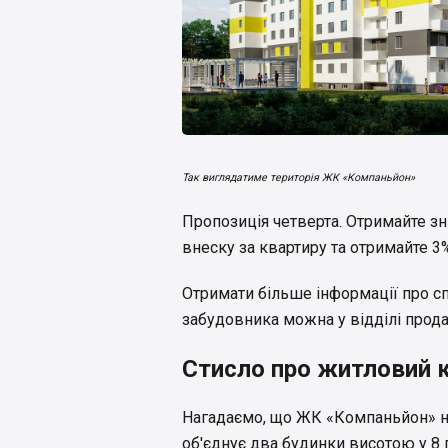
Так виглядатиме територія ЖК «Компаньйон»
Пропозиція четверта. Отримайте з
внеску за квартиру та отримайте 
Отримати більше інформації про сп
забудовника можна у відділі прода
Стисло про житловий 
Нагадаємо, що ЖК «Компаньйон» н
об'єднує два будинки висотою у 8