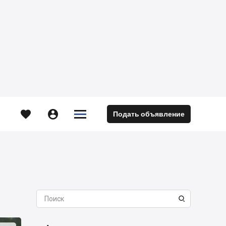





Подать объявление
м
