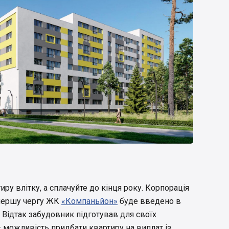
ру влітку, а сплачуйте до кінця року. Корпорація
 першу чергу ЖК
«Компаньйон»
буде введено в
 Відтак забудовник підготував для своїх
 можливість придбати квартиру на виплат із