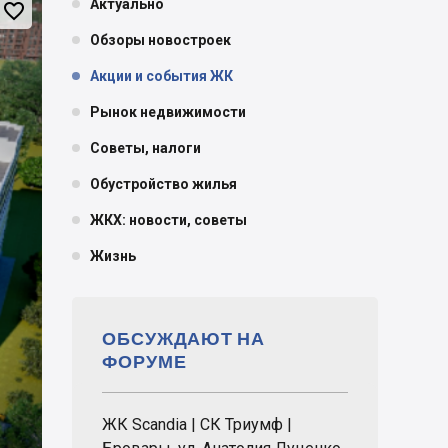
Актуально

Обзоры новостроек
Акции и события ЖК
Рынок недвижимости
Советы, налоги
Обустройство жилья
ЖКХ: новости, советы
Жизнь
ОБСУЖДАЮТ НА
ФОРУМЕ
ЖК Scandia | СК Триумф |