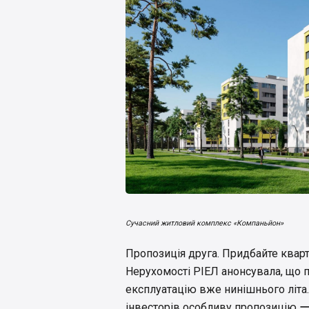
Сучасний житловий комплекс «Компаньйон»
Пропозиція друга. Придбайте кварти
Нерухомості РІЕЛ анонсувала, що
експлуатацію вже нинішнього літа.
інвесторів особливу пропозицію ー