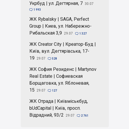
Укрбуд | ул. Дегтярная, 7
30.07

1 993
ЖК Rybalsky | SAGA, Perfect
Group | Киев, ул. Набережно-
Рибальская 3,9
29.07

1 327
ЖК Creator City | Креатор-Буд |
Київ, вул. Дегтярівська, 17-
19
29.07

528
ЖК София Резиденс | Martynov
Real Estate | Софиевская
Борщаговка, ул. Яблоневая,
15
29.07

127
ЖК Отрада | Київміськбуд,
bUdCapital | Київ, просп.
Відрадний, 93/2
29.07

2 761