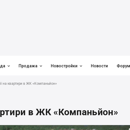



нда
Продажа
Новостройки
Новости
Фору
ії на квартири в ЖК «Компаньйон»
вартири в ЖК «Компаньйон»