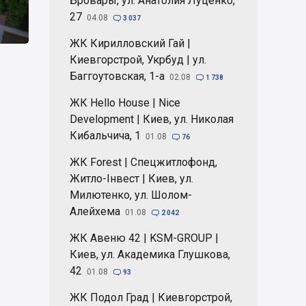
Бровары, ул. Анатолия Луценко,
27
04.08

3 037
ЖК Кирилловский Гай |
Киевгорстрой, Укрбуд | ул.
Баггоутовская, 1-а
02.08

1 738
ЖК Hello House | Nice
Development | Киев, ул. Николая
Кибальчича, 1
01.08

76
ЖК Forest | Спецжитлофонд,
Житло-Інвест | Киев, ул.
Милютенко, ул. Шолом-
Алейхема
01.08

2 042
ЖК Авеню 42 | KSM-GROUP |
Киев, ул. Академика Глушкова,
42
01.08

93
ЖК Подол Град | Киевгорстрой,