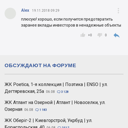

Alex
19.11.2018 09:29
плюсую! хорошо, если получится предотвратить
заранее вклады инвесторов в ненадежные объекты



+
0
0
ОБСУЖДАЮТ НА ФОРУМЕ
ЖК Poetica, 1-я коллекция | Поэтика | ENSO | ул.
Дегтяревская, 25а
06.08

3 128
ЖК Атлант на Озерной | Атлант | Новоселки, ул.
Озерная
06.08

1 183
ЖК Оберіг-2 | Киевгорстрой, Укрбуд | ул.
Бориспольская, 40
06.08

2 517