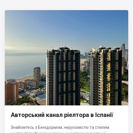
Авторський канал ріелтора в Іспанії
Знайомтесь з Бенідормом, нерухомістю та стилем