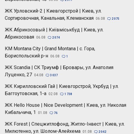
ЖК Урловский-2 | Киевгорстрой | Киев, ул.
Сортировочная, Канальная, Клеманская
06.08

2 075
ЖК Абрикосовый | Київміськбуд | Киев, ул.
Абрикосовая
06.08

2 074
КМ Montana City | Grand Montana | с. Гора,
Бориспольский р-н
06.08

1
ЖК Scandia | СК Триумф | Бровары, ул. Анатолия
Луценко, 27
04.08

3 037
ЖК Кирилловский Гай | Киевгорстрой, Укрбуд | ул.
Баггоутовская, 1-а
02.08

1 738
ЖК Hello House | Nice Development | Киев, ул. Николая
Кибальчича, 1
01.08

76
ЖК Forest | Спецжитлофонд, Житло-Інвест | Киев, ул.
Милютенко, ул. Шолом-Алейхема
01.08

2 042