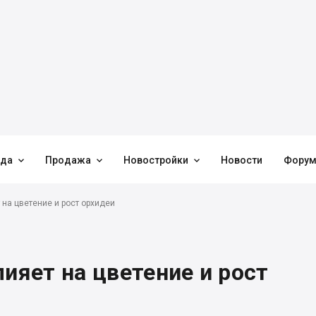



нда
Продажа
Новостройки
Новости
Фору
 на цветение и рост орхидеи
лияет на цветение и рост