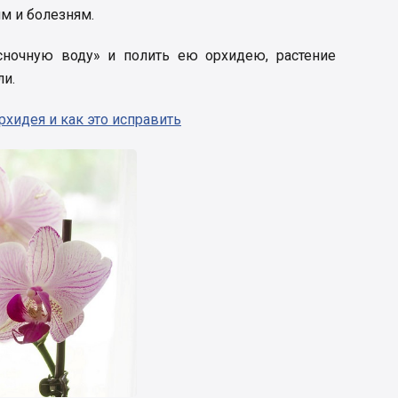
ям и болезням.
сночную воду» и полить ею орхидею, растение
ли.
рхидея и как это исправить