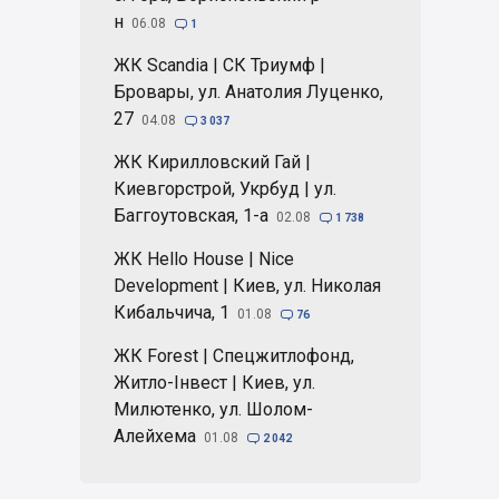
н
06.08

1
ЖК Scandia | СК Триумф |
Бровары, ул. Анатолия Луценко,
27
04.08

3 037
ЖК Кирилловский Гай |
Киевгорстрой, Укрбуд | ул.
Баггоутовская, 1-а
02.08

1 738
ЖК Hello House | Nice
Development | Киев, ул. Николая
Кибальчича, 1
01.08

76
ЖК Forest | Спецжитлофонд,
Житло-Інвест | Киев, ул.
Милютенко, ул. Шолом-
Алейхема
01.08

2 042