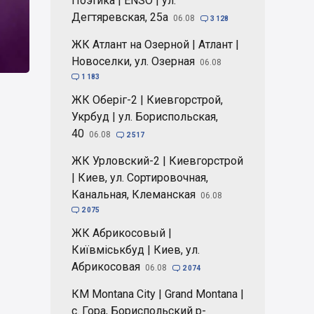
Поэтика | ENSO | ул.
Дегтяревская, 25а
06.08

3 128
ЖК Атлант на Озерной | Атлант |
Новоселки, ул. Озерная
06.08

1 183
ЖК Оберіг-2 | Киевгорстрой,
Укрбуд | ул. Бориспольская,
40
06.08

2 517
ЖК Урловский-2 | Киевгорстрой
| Киев, ул. Сортировочная,
Канальная, Клеманская
06.08

2 075
ЖК Абрикосовый |
Київміськбуд | Киев, ул.
Абрикосовая
06.08

2 074
КМ Montana City | Grand Montana |
с. Гора, Бориспольский р-