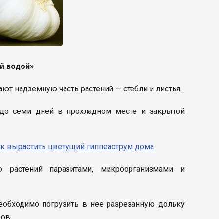
й водой»
т надземную часть растений — стебли и листья.
до семи дней в прохладном месте и закрытой
ак вырастить цветущий гиппеаструм дома
ю растений паразитами, микроорганизмами и
необходимо погрузить в нее разрезанную дольку
ров.