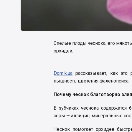
Спелые плоды чеснока, его мякоть
орхидеи.
Domik.ua
рассказывает, как это 
пышность цветения фаленопсиса.
Почему чеснок благотворно влия
В зубчиках чеснока содержатся 
серы — аллицин, минеральные сол
Чеснок помогает орхидее быст