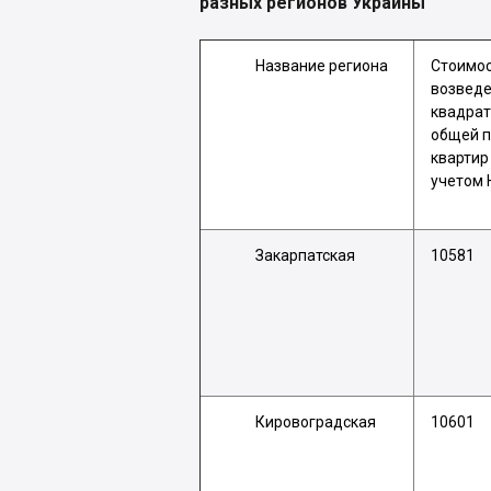
разных регионов Украины
Название региона
Стоимо
возведе
квадрат
общей 
квартир
учетом 
Закарпатская
10581
Кировоградская
10601