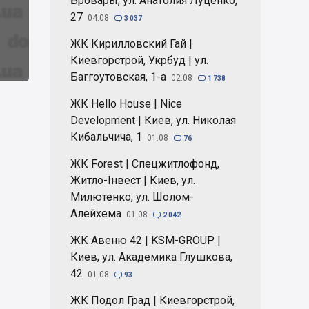
Бровары, ул. Анатолия Луценко,
27
04.08

3 037
ЖК Кирилловский Гай |
Киевгорстрой, Укрбуд | ул.
Баггоутовская, 1-а
02.08

1 738
ЖК Hello House | Nice
Development | Киев, ул. Николая
Кибальчича, 1
01.08

76
ЖК Forest | Спецжитлофонд,
Житло-Інвест | Киев, ул.
Милютенко, ул. Шолом-
Алейхема
01.08

2 042
ЖК Авеню 42 | KSM-GROUP |
Киев, ул. Академика Глушкова,
42
01.08

93
ЖК Подол Град | Киевгорстрой,