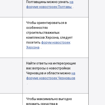
Полтавщины можно узнать
на
форуме новостроек Полтавы
.
Чтобы ориентироваться в
особенностях
строительстважилых
комплексов Херсона, следует
посетить
форум новостроек
Херсона
.
Найти ответы на интересующие
вас вопросы о новостройках
Черновцов и области можно
на
форуме новостроек Черновцов
.
Чтобы максимально выгодно
вложить средства в