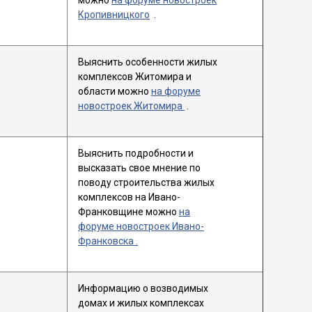
можно
на форуме новостроек
Кропивницкого
.
Выяснить особенности жилых
комплексов Житомира и
области можно
на форуме
новостроек Житомира
.
Выяснить подробности и
высказать свое мнение по
поводу строительства жилых
комплексов на Ивано-
Франковщине можно
на
форуме новостроек Ивано-
Франковска .
Информацию о возводимых
домах и жилых комплексах