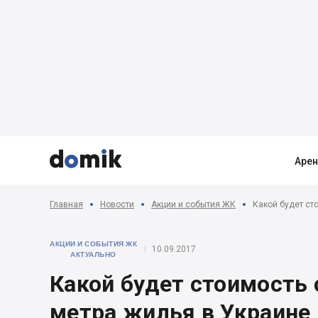



Аре
Главная
Новости
Акции и события ЖК
Какой будет ст
АКЦИИ И СОБЫТИЯ ЖК
10.09.2017
АКТУАЛЬНО
Какой будет стоимость
метра жилья в Украине 