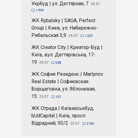
Укрбуд | ул. Дегтярная, 7
30.07

1 993
ЖК Rybalsky | SAGA, Perfect
Group | Киев, ул. Набережно-
Рибальская 3,9
29.07

1 327
ЖК Creator City | Креатор-Буд |
Київ, вул. Дегтярівська, 17-
19
29.07

528
ЖК София Резиденс | Martynov
Real Estate | Софиевская
Борщаговка, ул. Яблоневая,
15
29.07

127
ЖК Отрада | Київміськбуд,
bUdCapital | Київ, просп.
Відрадний, 93/2
29.07

2 761