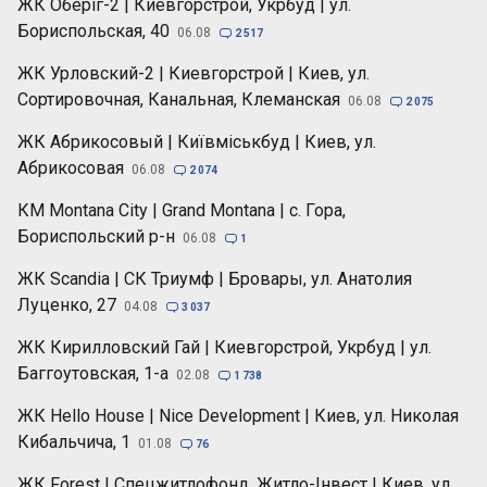
ЖК Оберіг-2 | Киевгорстрой, Укрбуд | ул.
Бориспольская, 40
06.08

2 517
ЖК Урловский-2 | Киевгорстрой | Киев, ул.
Сортировочная, Канальная, Клеманская
06.08

2 075
ЖК Абрикосовый | Київміськбуд | Киев, ул.
Абрикосовая
06.08

2 074
КМ Montana City | Grand Montana | с. Гора,
Бориспольский р-н
06.08

1
ЖК Scandia | СК Триумф | Бровары, ул. Анатолия
Луценко, 27
04.08

3 037
ЖК Кирилловский Гай | Киевгорстрой, Укрбуд | ул.
Баггоутовская, 1-а
02.08

1 738
ЖК Hello House | Nice Development | Киев, ул. Николая
Кибальчича, 1
01.08

76
ЖК Forest | Спецжитлофонд, Житло-Інвест | Киев, ул.