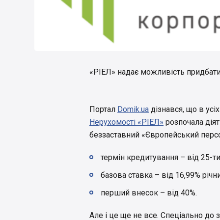
«РІЕЛ» надає можливість придбати
Портал
Domik.ua
дізнався, що в усі
Нерухомості «РІЕЛ»
розпочала дія
беззаставний «Європейський персо
термін кредитування – від 25-ти
базова ставка – від 16,99% річни
перший внесок – від 40%.
Але і це ще не все. Спеціально до 