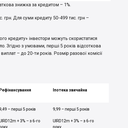
одаткова знижка за кредитом – 1%.
. грн. Для суми кредиту 50-499 тис. грн –
го кредиту» інвестори можуть скористатися
о. Згідно з умовами, перші 5 років відсоткова
 виплат – до 20-ти років. Розмір разової комісії
Рефінансування
Іпотека звичайна
9,49 – перші 5 років
9,99 – перші 5 років
UIRD12m + 3% – з 6-го
UIRD12m + 3% – з 6-го
року
року