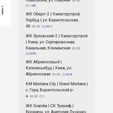
Новоселки, ул. Озерная
06.08

1 183
ЖК Оберіг-2 | Киевгорстрой,
Укрбуд | ул. Бориспольская,
40
06.08

2 517
ЖК Урловский-2 | Киевгорстрой
| Киев, ул. Сортировочная,
Канальная, Клеманская
06.08

2 075
ЖК Абрикосовый |
Київміськбуд | Киев, ул.
Абрикосовая
06.08

2 074
КМ Montana City | Grand Montana |
с. Гора, Бориспольский р-
н
06.08

1
ЖК Scandia | СК Триумф |
Бровары, ул. Анатолия Луценко,