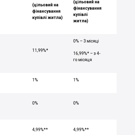
(цільовий на
(цільовий на
фінансування
фінансування
купівлі
купівлі житла)
житла)
0% – 3 місяці
11,99%*
16,99%* – з 4-
го місяця
1%
1%
0%
0%
4,99%**
4,99%**