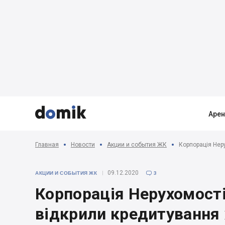



Аре
Главная
Новости
Акции и события ЖК
Корпорація Нер
09.12.2020
АКЦИИ И СОБЫТИЯ ЖК
3

Корпорація Нерухомості
відкрили кредитування 