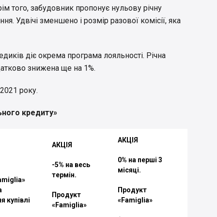
ім того, забудовник пропонує нульову річну
ння. Удвічі зменшено і розмір разової комісії, яка
едиків діє окрема програма лояльності. Річна
датково знижена ще на 1%.
2021 року.
ьного кредиту»
АКЦІЯ
АКЦІЯ
0% на перші 3
-5% на весь
місяці.
термін.
miglia»
а
Продукт
Продукт
я купівлі
«Famiglia»
«Famiglia»