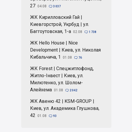
27
04.08

3 037
ЖК Кирилловский Гай |
Киевгорстрой, Укрбуд | ул.
Баггоутовская, 1-а
02.08

1 738
ЖК Hello House | Nice
Development | Киев, ул. Николая
Кибальчича, 1
01.08

76
ЖК Forest | Спецжитлофонд,
Житло-Інвест | Киев, ул.
Милютенко, ул. Шолом-
Алейхема
01.08

2 042
ЖК Авеню 42 | KSM-GROUP |
Киев, ул. Академика Глушкова,
42
01.08

93