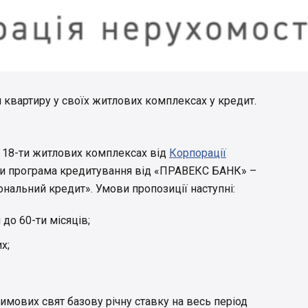
 квартиру у своїх житлових комплексах у кредит.
х 18-ти житлових комплексах від
Корпорації
ти програма кредитування від «ПРАВЕКС БАНК» –
нальний кредит». Умови пропозиції наступні:
 до 60-ти місяців;
х;
зимових свят базову річну ставку на весь період