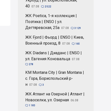
Укрбуд | ул. Бориспольская,
40
07.08

2 522
ЖК Poetica, 1-я коллекция |
Поэтика | ENSO | ул.
Дегтяревская, 25а
07.08

3 129
ЖК Fjord | Фьорд | ENSO | Киев,
Военный проезд, 8
07.08

165
ЖК Diadans | Диаданс | ENSO |
ул. Евгения Коновальца
07.08

278
КМ Montana City | Gran Montana |
с. Гора, Бориспольский р-
н
07.08

3
ЖК Атлант на Озерной | Атлант |
Новоселки, ул. Озерная
06.08

1 183