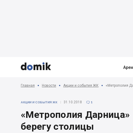



Аре
Главная
Новости
Акции и события ЖК
«Метрополия Да
31.10.2018
АКЦИИ И СОБЫТИЯ ЖК
1

«Метрополия Дарница» 
берегу столицы