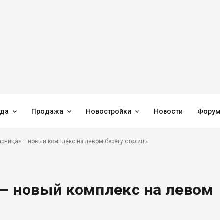



нда
Продажа
Новостройки
Новости
Фору
рница» – новый комплекс на левом берегу столицы
– новый комплекс на левом