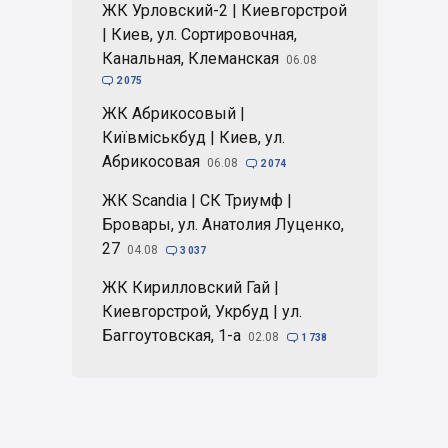
ЖК Урловский-2 | Киевгорстрой
| Киев, ул. Сортировочная,
Канальная, Клеманская
06.08

2 075
ЖК Абрикосовый |
Київміськбуд | Киев, ул.
Абрикосовая
06.08

2 074
ЖК Scandia | СК Триумф |
Бровары, ул. Анатолия Луценко,
27
04.08

3 037
ЖК Кирилловский Гай |
Киевгорстрой, Укрбуд | ул.
Баггоутовская, 1-а
02.08

1 738