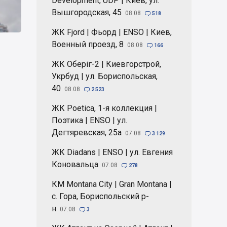
Development, UDP | Киев, ул.
Вышгородская, 45
08.08

518
ЖК Fjord | Фьорд | ENSO | Киев,
Военный проезд, 8
08.08

166
ЖК Оберіг-2 | Киевгорстрой,
Укрбуд | ул. Бориспольская,
40
08.08

2 523
ЖК Poetica, 1-я коллекция |
Поэтика | ENSO | ул.
Дегтяревская, 25а
07.08

3 129
ЖК Diadans | ENSO | ул. Евгения
Коновальца
07.08

278
КМ Montana City | Gran Montana |
с. Гора, Бориспольский р-
н
07.08

3