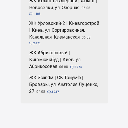
ЖК Атлант на Озерной | Атлант |
Новоселки, ул. Озерная
06.08

1 183
ЖК Урловский-2 | Киевгорстрой
| Киев, ул. Сортировочная,
Канальная, Клеманская
06.08

2 075
ЖК Абрикосовый |
Київміськбуд | Киев, ул.
Абрикосовая
06.08

2 074
ЖК Scandia | СК Триумф |
Бровары, ул. Анатолия Луценко,
27
04.08

3 037