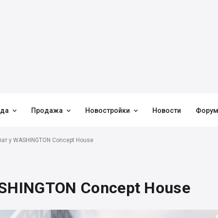



нда
Продажа
Новостройки
Новости
Фору
лат у WASHINGTON Concept House
ASHINGTON Concept House