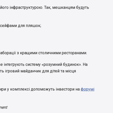
 його інфраструктурою. Так, мешканцям будуть
 сейфами для пляшок;
лаборації з кращими столичними ресторанами.
 інтегрують систему «розумний будинок». На
ь ігровий майданчик для дітей та місця
ири у комплексі допоможуть інвестори на
форумі
ment