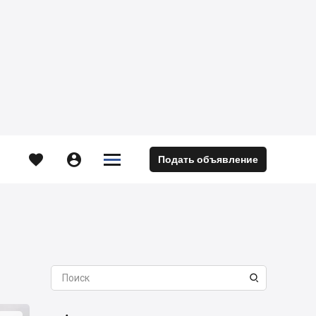





Подать объявление
м
