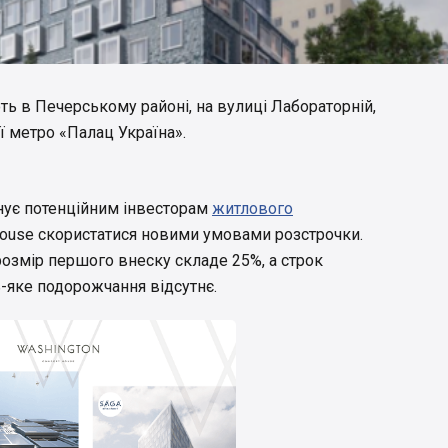
 в Печерському районі, на вулиці Лабораторній,
ії метро «Палац Україна».
ує потенційним інвесторам
житлового
use скористатися новими умовами розстрочки.
 розмір першого внеску складе 25%, а строк
ь-яке подорожчання відсутнє.