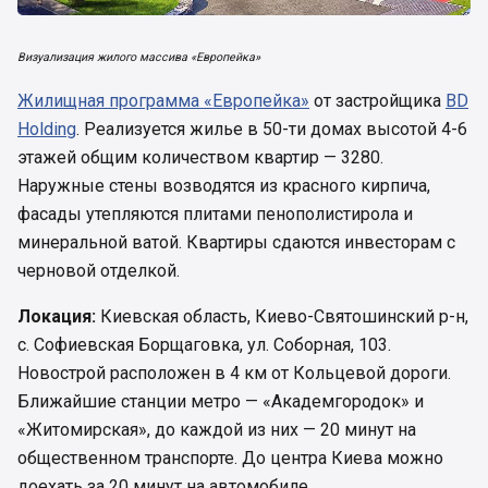
Визуализация жилого массива «Европейка»
Жилищная программа «Европейка»
от застройщика
BD
Holding
. Реализуется жилье в 50-ти домах высотой 4-6
этажей общим количеством квартир — 3280.
Наружные стены возводятся из красного кирпича,
фасады утепляются плитами пенополистирола и
минеральной ватой. Квартиры сдаются инвесторам с
черновой отделкой.
Локация:
Киевская область, Киево-Святошинский р-н,
с. Софиевская Борщаговка, ул. Соборная, 103.
Новострой расположен в 4 км от Кольцевой дороги.
Ближайшие станции метро — «Академгородок» и
«Житомирская», до каждой из них — 20 минут на
общественном транспорте. До центра Киева можно
доехать за 20 минут на автомобиле.