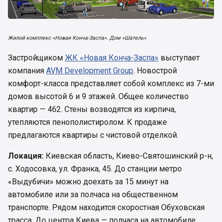
Жилой комплекс «Новая Конча-Заспа». Дом «Шатель»
Застройщиком
ЖК «Новая Конча-Заспа»
выступает
компания
AVM Development Group
. Новострой
комфорт-класса представляет собой комплекс из 7-ми
домов высотой 6 и 9 этажей. Общее количество
квартир — 462. Стены возводятся из кирпича,
утепляются пенополистиролом. К продаже
предлагаются квартиры с чистовой отделкой.
Локация:
Киевская область, Киево-Святошинский р-н,
с. Ходосовка, ул. Франка, 45. До станции метро
«Выдубичи» можно доехать за 15 минут на
автомобиле или за полчаса на общественном
транспорте. Рядом находится скоростная Обуховская
трасса. До центра Киева — полчаса на автомобиле.