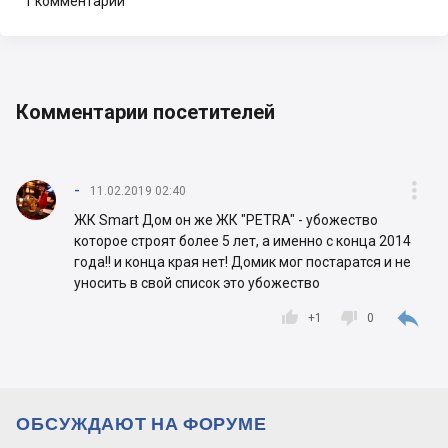
1 комментарий
Комментарии посетителей

-
11.02.2019 02:40
ЖК Smart Дом он же ЖК "PETRA" - убожество
которое строят более 5 лет, а именно с конца 2014
года!! и конца края нет! Домик мог постаратся и не
уносить в свой список это убожество



+
1
0
ОБСУЖДАЮТ НА ФОРУМЕ