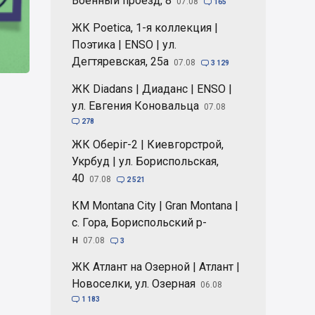
Военный проезд, 8
07.08

165
ЖК Poetica, 1-я коллекция |
Поэтика | ENSO | ул.
Дегтяревская, 25а
07.08

3 129
ЖК Diadans | Диаданс | ENSO |
ул. Евгения Коновальца
07.08

278
ЖК Оберіг-2 | Киевгорстрой,
Укрбуд | ул. Бориспольская,
40
07.08

2 521
КМ Montana City | Gran Montana |
с. Гора, Бориспольский р-
н
07.08

3
ЖК Атлант на Озерной | Атлант |
Новоселки, ул. Озерная
06.08

1 183