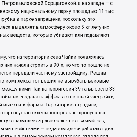
с Петропавловской Борщаговкой, а на западе — с
сеевскому национальному парку площадью 11 тыс.
рубка в парке запрещена, поскольку это
 леса выделяет в атмосферу около 5 кг летучих
ных веществ, которые убивают или подавляют
му, что на территории села Чайки появлялись
 них начали строить в 90-х, но что-то пошло не
участок передали частному застройщику. Решив
о комплекса, тот решил не вырубать вековые
а между ними. Так на территории 39 га выросло 33
Чтобы не создавать эффекта сплошной застройки,
й высоты и формы. Территорию оградили,
 которых установлены контрольно-пропускные
огу от комплекса расположен тот самый лес,
ными свойствами — недаром здесь работают два
ирить и в самом жилом комплексе, отведя под