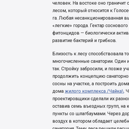
человек. На востоке оно граничит 
лесом, который относится к Голо
га. Любая несанкционированная вы
«легкие» города. Гектар соснового
фитонцидов — биологически актив
развитие бактерий и грибков.
Близость к лесу способствовала то
многочисленные санатории. Один из
так. Стройку забросили, и позже 
продолжить концепцию санаторног
сосны на участке, а построить дом
дома
жилого комплекса /Чайка\
. 
проектировщики сделали их разно
оставив семь въездных групп, на
пункты со шлагбаумами. Через дор
воздух в котором обладает целеб
санатория. Тему леса решили расш