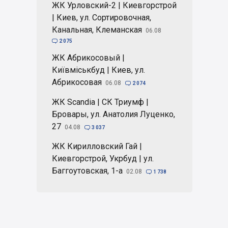
ЖК Урловский-2 | Киевгорстрой
| Киев, ул. Сортировочная,
Канальная, Клеманская
06.08

2 075
ЖК Абрикосовый |
Київміськбуд | Киев, ул.
Абрикосовая
06.08

2 074
ЖК Scandia | СК Триумф |
Бровары, ул. Анатолия Луценко,
27
04.08

3 037
ЖК Кирилловский Гай |
Киевгорстрой, Укрбуд | ул.
Баггоутовская, 1-а
02.08

1 738