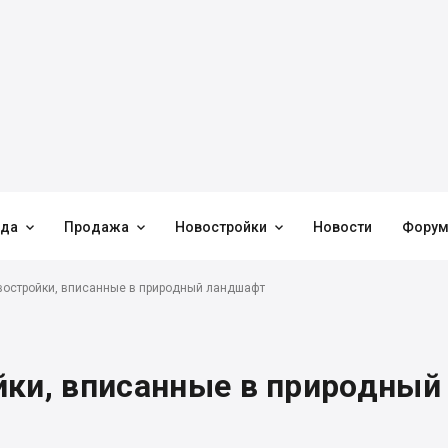



нда
Продажа
Новостройки
Новости
Фору
востройки, вписанные в природный ландшафт
йки, вписанные в природный