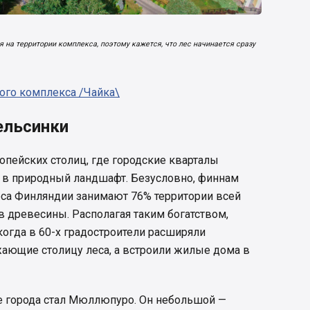
 на территории комплекса, поэтому кажется, что лес начинается сразу
го комплекса /Чайка\
ельсинки
опейских столиц, где городские кварталы
 в природный ландшафт. Безусловно, финнам
са Финляндии занимают 76% территории всей
в древесины. Располагая таким богатством,
когда в 60-х градостроители расширяли
жающие столицу леса, а встроили жилые дома в
ке города стал Мюллюпуро. Он небольшой —