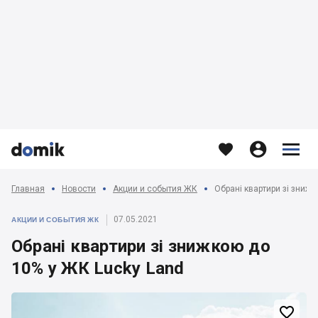








Главная
Новости
Акции и события ЖК
Обрані квартири зі зниж
07.05.2021
АКЦИИ И СОБЫТИЯ ЖК
Обрані квартири зі знижкою до
10% у ЖК Lucky Land
