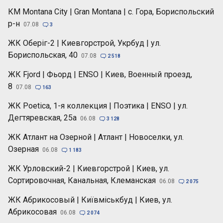
КМ Montana City | Gran Montana | с. Гора, Бориспольский
р-н
07.08

3
ЖК Оберіг-2 | Киевгорстрой, Укрбуд | ул.
Бориспольская, 40
07.08

2 518
ЖК Fjord | Фьорд | ENSO | Киев, Военный проезд,
8
07.08

163
ЖК Poetica, 1-я коллекция | Поэтика | ENSO | ул.
Дегтяревская, 25а
06.08

3 128
ЖК Атлант на Озерной | Атлант | Новоселки, ул.
Озерная
06.08

1 183
ЖК Урловский-2 | Киевгорстрой | Киев, ул.
Сортировочная, Канальная, Клеманская
06.08

2 075
ЖК Абрикосовый | Київміськбуд | Киев, ул.
Абрикосовая
06.08

2 074