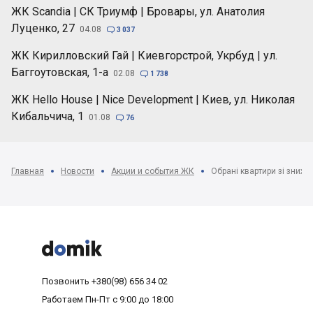
ЖК Scandia | СК Триумф | Бровары, ул. Анатолия
Луценко, 27
04.08

3 037
ЖК Кирилловский Гай | Киевгорстрой, Укрбуд | ул.
Баггоутовская, 1-а
02.08

1 738
ЖК Hello House | Nice Development | Киев, ул. Николая
Кибальчича, 1
01.08

76
Главная
Новости
Акции и события ЖК
Обрані квартири зі зниж



Позвонить
+380(98) 656 34 02
Работаем
Пн-Пт с 9:00 до 18:00