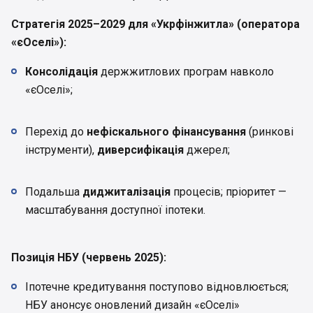
Стратегія 2025–2029 для «Укрфінжитла» (оператора
«єОселі»):
Консолідація
держжитлових програм навколо
«єОселі»;
Перехід до
нефіскального фінансування
(ринкові
інструменти),
диверсифікація
джерел;
Подальша
диджиталізація
процесів; пріоритет —
масштабування доступної іпотеки.
Позиція НБУ (червень 2025):
Іпотечне кредитування поступово відновлюється;
НБУ анонсує оновлений дизайн «єОселі»