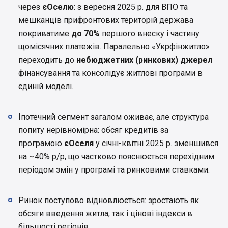
через
єОселю
: з вересня 2025 р. для ВПО та
мешканців прифронтових територій держава
покриватиме
до 70%
першого внеску і частину
щомісячних платежів. Паралельно «Укрфінжитло»
переходить до
небюджетних (ринкових) джерел
фінансування та консолідує житлові програми в
єдиній моделі.
Іпотечний сегмент загалом оживає, але структура
попиту нерівномірна: обсяг кредитів за
програмою
єОселя
у січні-квітні 2025 р. зменшився
на ~40% р/р, що частково пояснюється перехідним
періодом змін у програмі та ринковими ставками.
Ринок поступово відновлюється: зростають як
обсяги введення житла, так і цінові індекси в
більшості регіонів.