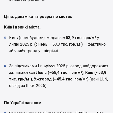
Ціни: динаміка та розріз по містах
Київ і великі міста.
Київ (новобудови): медіана
≈ 53,9 тис. грн/м²
у
липні 2025 р. (січень — 53,3 тис. грн/м²) — фактично
«бічний» тренд у І півріччі.
За підсумками І півріччя 2025 р. серед найдорожчих
залишаються
Львів (~58,4 тис. грн/м²)
,
Київ (~53,9
тис. грн/м²)
,
Ужгород (~45,4 тис. грн/м²)
(дані LUN,
огляд за ІІ кв. 2025).
По Україні загалом.