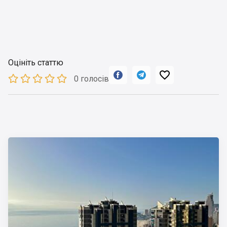
Оцініть статтю



0 голосів