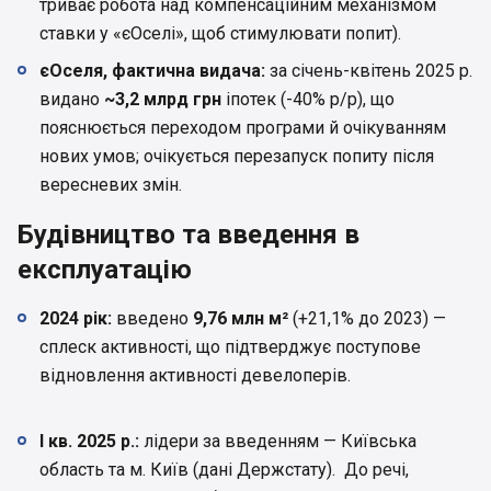
триває робота над компенсаційним механізмом
ставки у «єОселі», щоб стимулювати попит).
єОселя, фактична видача:
за січень-квітень 2025 р.
видано
~3,2 млрд грн
іпотек (-40% р/р), що
пояснюється переходом програми й очікуванням
нових умов; очікується перезапуск попиту після
вересневих змін.
Будівництво та введення в
експлуатацію
2024 рік:
введено
9,76 млн м²
(+21,1% до 2023) —
сплеск активності, що підтверджує поступове
відновлення активності девелоперів.
І кв. 2025 р.:
лідери за введенням — Київська
область та м. Київ (дані Держстату). До речі,