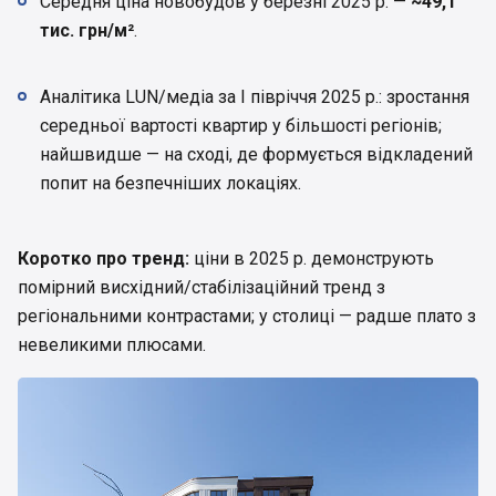
Середня ціна новобудов у березні 2025 р. —
~49,1
тис. грн/м²
.
Аналітика LUN/медіа за І півріччя 2025 р.: зростання
середньої вартості квартир у більшості регіонів;
найшвидше — на сході, де формується відкладений
попит на безпечніших локаціях.
Коротко про тренд:
ціни в 2025 р. демонструють
помірний висхідний/стабілізаційний тренд з
регіональними контрастами; у столиці — радше плато з
невеликими плюсами.