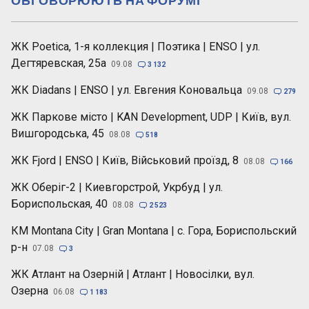
ЖК Poetica, 1-я коллекция | Поэтика | ENSO | ул.
Дегтяревская, 25а
09.08

3 132
ЖК Diadans | ENSO | ул. Евгения Коновальца
09.08

279
ЖК Паркове місто | KAN Development, UDP | Київ, вул.
Вишгородська, 45
08.08

518
ЖК Fjord | ENSO | Київ, Військовий проїзд, 8
08.08

166
ЖК Оберіг-2 | Киевгорстрой, Укрбуд | ул.
Бориспольская, 40
08.08

2 523
КМ Montana City | Gran Montana | с. Гора, Бориспольский
р-н
07.08

3
ЖК Атлант на Озерній | Атлант | Новосілки, вул.
Озерна
06.08

1 183