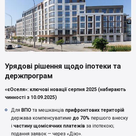
Урядові рішення щодо іпотеки та
держпрограм
«єОселя»: ключові новації серпня 2025 (набирають
чинності з 10.09.2025)
Для
ВПО
та мешканців
прифронтових територій
держава компенсуватиме
до 70%
першого внеску
і
частину щомісячних платежів
за іпотекою;
подання заявок — через «Дію».