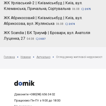
ЖК Урлівський-2 | Київміськбуд | Київ, вул.
Клеманська, Причальна, Сортувальна
06.08

2 075
ЖК Абрикосовий | Київміськбуд | Київ, вул.
Абрикосова, вул. Жулянська
06.08

2 074
ЖК Scandia | БК Триумф | Бровари, вул. Анатолія
Луценка, 27
04.08

3 037
Головна
Новини
Актуально



Дзвонити
+380(98) 656 34 02
Працюємо
Пн-Пт з 9:00 до 18:00