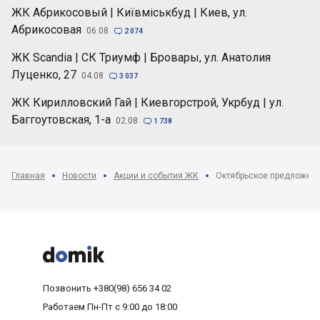
ЖК Абрикосовый | Київміськбуд | Киев, ул.
Абрикосовая
06.08

2 074
ЖК Scandia | СК Триумф | Бровары, ул. Анатолия
Луценко, 27
04.08

3 037
ЖК Кирилловский Гай | Киевгорстрой, Укрбуд | ул.
Баггоутовская, 1-а
02.08

1 738
Главная
Новости
Акции и события ЖК
Октябрьское предложени



Позвонить
+380(98) 656 34 02
Работаем
Пн-Пт с 9:00 до 18:00