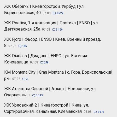
ЖК Оберіг-2 | Киевгорстрой, Укрбуд | ул.
Бориспольская, 40
07.08

2 522
ЖК Poetica, 1-я коллекция | Поэтика | ENSO | ул.
Дегтяревская, 25а
07.08

3 129
ЖК Fjord | Фьорд | ENSO | Киев, Военный проезд,
8
07.08

165
ЖК Diadans | Диаданс | ENSO | ул. Евгения
Коновальца
07.08

278
КМ Montana City | Gran Montana | с. Гора, Бориспольский
р-н
07.08

3
ЖК Атлант на Озерной | Атлант | Новоселки, ул.
Озерная
06.08

1 183
ЖК Урловский-2 | Киевгорстрой | Киев, ул.
Сортировочная, Канальная, Клеманская
06.08

2 075