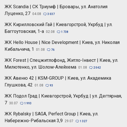
ЖК Scandia | СК Триумф | Бровары, ул. Анатолия
Луценко, 27
04.08

3 037
ЖК Кирилловский Гай | Киевгорстрой, Укрбуд | ул.
Баггоутовская, 1-а
02.08

1 738
ЖК Hello House | Nice Development | Киев, ул. Николая
Кибальчича, 1
01.08

76
ЖК Forest | Спецжитлофонд, Житло-Інвест | Киев, ул.
Милютенко, ул. Шолом-Алейхема
01.08

2 042
ЖК Авеню 42 | KSM-GROUP | Киев, ул. Академика
Глушкова, 42
01.08

93
ЖК Подол Град | Киевгорстрой, Укрбуд | ул. Дегтярная,
7
30.07

1 993
ЖК Rybalsky | SAGA, Perfect Group | Киев, ул.
Набережно-Рибальская 3,9
29.07

1 327