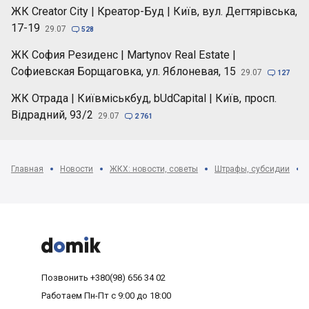
ЖК Creator City | Креатор-Буд | Київ, вул. Дегтярівська,
17-19
29.07

528
ЖК София Резиденс | Martynov Real Estate |
Софиевская Борщаговка, ул. Яблоневая, 15
29.07

127
ЖК Отрада | Київміськбуд, bUdCapital | Київ, просп.
Відрадний, 93/2
29.07

2 761
Главная
Новости
ЖКХ: новости, советы
Штрафы, субсидии



Позвонить
+380(98) 656 34 02
Работаем
Пн-Пт с 9:00 до 18:00