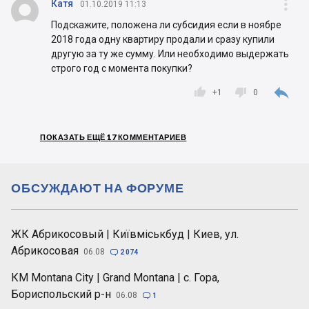


Катя
01.10.2019 11:13
Подскажите, положена ли субсидия если в ноябре
2018 года одну квартиру продали и сразу купили
другую за ту же сумму. Или необходимо выдержать
строго год с момента покупки?



+
1
0
ПОКАЗАТЬ ЕЩЁ 17 КОММЕНТАРИЕВ
ОБСУЖДАЮТ НА ФОРУМЕ
ЖК Абрикосовый | Київміськбуд | Киев, ул.
Абрикосовая
06.08

2 074
КМ Montana City | Grand Montana | с. Гора,
Бориспольский р-н
06.08

1