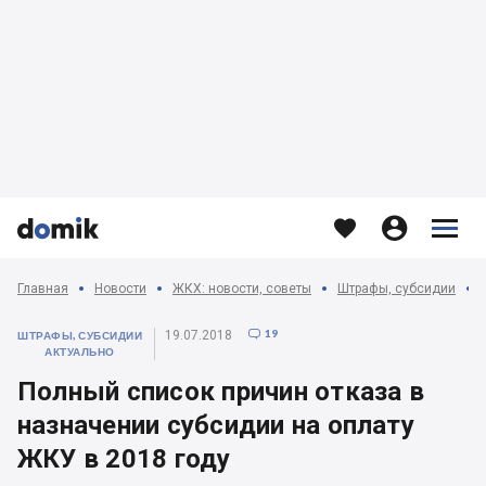








Главная
Новости
ЖКХ: новости, советы
Штрафы, субсидии
19
19.07.2018

ШТРАФЫ, СУБСИДИИ
АКТУАЛЬНО
Полный список причин отказа в
назначении субсидии на оплату
ЖКУ в 2018 году