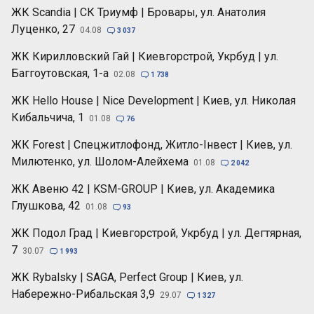
ЖК Scandia | СК Триумф | Бровары, ул. Анатолия
Луценко, 27
04.08

3 037
ЖК Кирилловский Гай | Киевгорстрой, Укрбуд | ул.
Баггоутовская, 1-а
02.08

1 738
ЖК Hello House | Nice Development | Киев, ул. Николая
Кибальчича, 1
01.08

76
ЖК Forest | Спецжитлофонд, Житло-Інвест | Киев, ул.
Милютенко, ул. Шолом-Алейхема
01.08

2 042
ЖК Авеню 42 | KSM-GROUP | Киев, ул. Академика
Глушкова, 42
01.08

93
ЖК Подол Град | Киевгорстрой, Укрбуд | ул. Дегтярная,
7
30.07

1 993
ЖК Rybalsky | SAGA, Perfect Group | Киев, ул.
Набережно-Рибальская 3,9
29.07

1 327