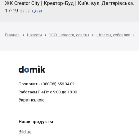
ЖК Creator City | Креатор-Буд | Київ, вул. Дегтярівська,
17-19
29.07

528
Главная
Новости
ЖКХ: новости, советы
Штрафы, субсидии



Позвонить
+380(98) 656 34 02
Работаем
Пн-Пт с 9:00 до 18:00
Українською
Наши продукты
Bild.ua