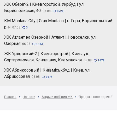
ЖК Оберіг-2 | Киевгорстрой, Укрбуд | ул.
Бориспольская, 40
08.08

2 523
КМ Montana City | Gran Montana | с. Гора, Бориспольский
р-н
07.08

3
ЖК Атлант на Озерной | Атлант | Новоселки, ул.
Озерная
06.08

1 183
ЖК Урловский-2 | Киевгорстрой | Киев, ул.
Сортировочная, Канальная, Клеманская
06.08

2 075
ЖК Абрикосовый | Київміськбуд | Киев, ул.
Абрикосовая
06.08

2 074
Главная
Новости
Акции и события ЖК
Продажа последних 2-ко