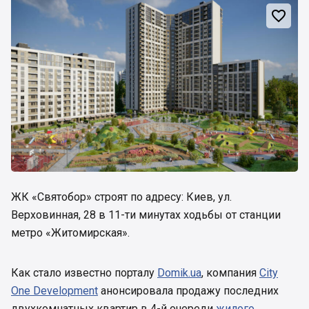

ЖК «Святобор» строят по адресу: Киев, ул.
Верховинная, 28 в 11-ти минутах ходьбы от станции
метро «Житомирская».
Как стало известно порталу
Domik.ua
, компания
City
One Development
анонсировала продажу последних
двухкомнатных квартир в 4-й очереди
жилого