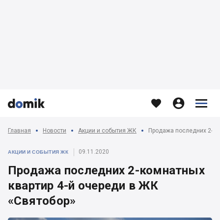








Главная
Новости
Акции и события ЖК
Продажа последних 2-ко
09.11.2020
АКЦИИ И СОБЫТИЯ ЖК
Продажа последних 2-комнатных
квартир 4-й очереди в ЖК
«Святобор»