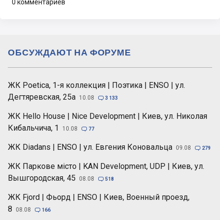
0 комментариев
ОБСУЖДАЮТ НА ФОРУМЕ
ЖК Poetica, 1-я коллекция | Поэтика | ENSO | ул.
Дегтяревская, 25а
10.08

3 133
ЖК Hello House | Nice Development | Киев, ул. Николая
Кибальчича, 1
10.08

77
ЖК Diadans | ENSO | ул. Евгения Коновальца
09.08

279
ЖК Паркове місто | KAN Development, UDP | Киев, ул.
Вышгородская, 45
08.08

518
ЖК Fjord | Фьорд | ENSO | Киев, Военный проезд,
8
08.08

166