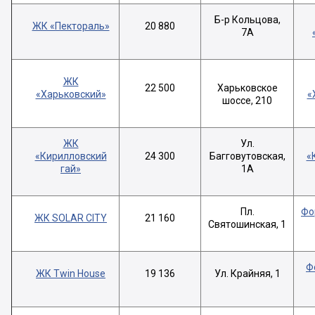
Б-р Кольцова,
ЖК «Пектораль»
20 880
7А
ЖК
22 500
Харьковское
«Харьковский»
«
шоссе, 210
ЖК
Ул.
«Кирилловский
24 300
Багговутовская,
«
гай»
1А
Пл.
Фо
ЖК SOLAR CITY
21 160
Святошинская, 1
Ф
ЖК Twin House
19 136
Ул. Крайняя, 1