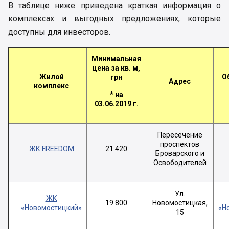
В таблице ниже приведена краткая информация о
комплексах и выгодных предложениях, которые
доступны для инвесторов.
Минимальная
цена за кв. м,
Жилой
О
грн
Адрес
комплекс
*
на
03.06.2019 г.
Пересечение
проспектов
ЖК FREEDOM
21 420
Броварского и
Освободителей
Ул.
ЖК
19 800
Новомостицкая,
«Новомостицкий»
«Н
15