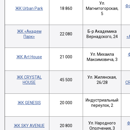
Ул.
Фо
ЖК Urban Park
18 860
Магнитогорская,
5
ЖК «Академ
Б-р Академика
22 080
Парк»
Вернадского, 24
«
Ул. Михаила
ЖК Art House
21 000
Максимовича, 3
ЖК CRYSTAL
Ул. Жилянская,
45 500
HOUSE
26/28
C
Индустриальный
ЖК GENESIS
20 000
переулок, 2
Ул. Народного
Ф
ЖК SKY AVENUE
20 800
Ополчения, 3