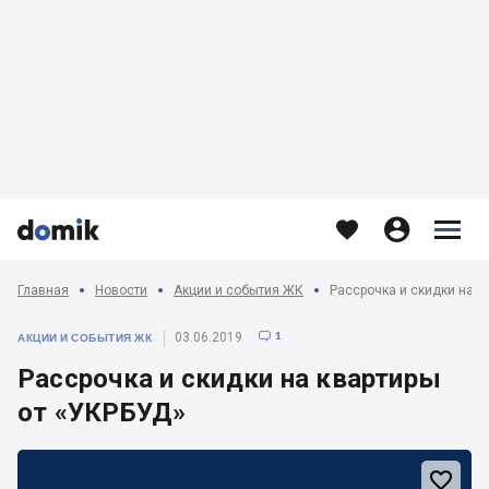








Главная
Новости
Акции и события ЖК
Рассрочка и скидки на к
1
03.06.2019

АКЦИИ И СОБЫТИЯ ЖК
Рассрочка и скидки на квартиры
от «УКРБУД»
