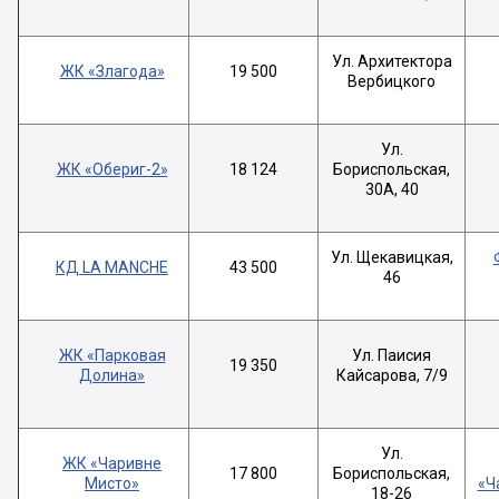
Ул. Архитектора
ЖК «Злагода»
19 500
Вербицкого
Ул.
ЖК «Обериг-2»
18 124
Бориспольская,
30А, 40
Ул. Щекавицкая,
КД LA MANCHE
43 500
46
ЖК «Парковая
Ул. Паисия
19 350
Долина»
Кайсарова, 7/9
Ул.
ЖК «Чаривне
17 800
Бориспольская,
Мисто»
«Ч
18-26