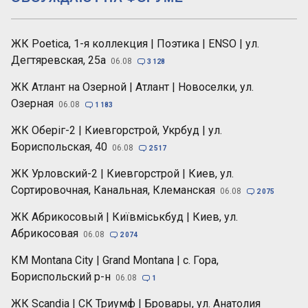
ЖК Poetica, 1-я коллекция | Поэтика | ENSO | ул.
Дегтяревская, 25а
06.08

3 128
ЖК Атлант на Озерной | Атлант | Новоселки, ул.
Озерная
06.08

1 183
ЖК Оберіг-2 | Киевгорстрой, Укрбуд | ул.
Бориспольская, 40
06.08

2 517
ЖК Урловский-2 | Киевгорстрой | Киев, ул.
Сортировочная, Канальная, Клеманская
06.08

2 075
ЖК Абрикосовый | Київміськбуд | Киев, ул.
Абрикосовая
06.08

2 074
КМ Montana City | Grand Montana | с. Гора,
Бориспольский р-н
06.08

1
ЖК Scandia | СК Триумф | Бровары, ул. Анатолия