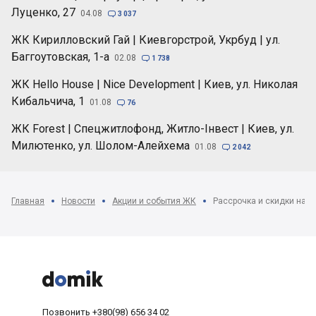
Луценко, 27
04.08

3 037
ЖК Кирилловский Гай | Киевгорстрой, Укрбуд | ул.
Баггоутовская, 1-а
02.08

1 738
ЖК Hello House | Nice Development | Киев, ул. Николая
Кибальчича, 1
01.08

76
ЖК Forest | Спецжитлофонд, Житло-Інвест | Киев, ул.
Милютенко, ул. Шолом-Алейхема
01.08

2 042
Главная
Новости
Акции и события ЖК
Рассрочка и скидки на к



Позвонить
+380(98) 656 34 02