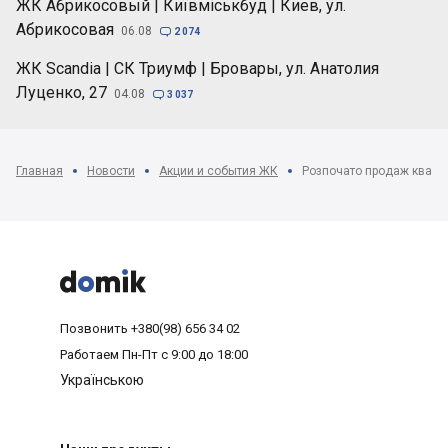
ЖК Абрикосовый | Київміськбуд | Киев, ул.
Абрикосовая
06.08

2 074
ЖК Scandia | СК Триумф | Бровары, ул. Анатолия
Луценко, 27
04.08

3 037
Главная
Новости
Акции и события ЖК
Розпочато продаж кварти



Позвонить
+380(98) 656 34 02
Работаем
Пн-Пт с 9:00 до 18:00
Українською