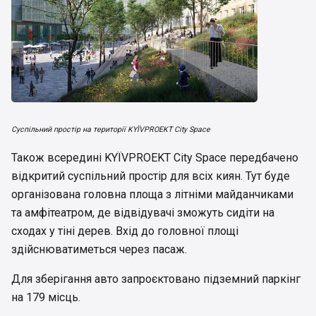
Суспільний простір на території KYЇVPROEKT Citу Space
Також всередині KYЇVPROEKT Citу Space передбачено
відкритий суспільний простір для всіх киян. Тут буде
організована головна площа з літніми майданчиками
та амфітеатром, де відвідувачі зможуть сидіти на
сходах у тіні дерев. Вхід до головної площі
здійснюватиметься через пасаж.
Для зберігання авто запроєктовано підземний паркінг
на 179 місць.