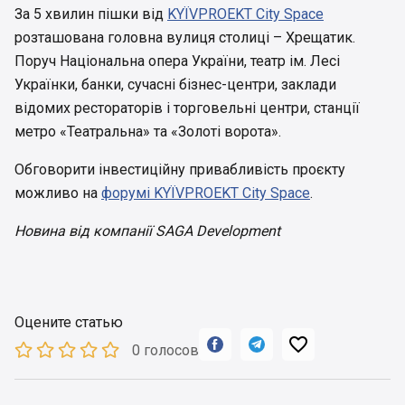
За 5 хвилин пішки від
KYЇVPROEKT Citу Space
розташована головна вулиця столиці – Хрещатик.
Поруч Національна опера України, театр ім. Лесі
Українки, банки, сучасні бізнес-центри, заклади
відомих рестораторів і торговельні центри, станції
метро «Театральна» та «Золоті ворота».
Обговорити інвестиційну привабливість проєкту
можливо на
форумі KYЇVPROEKT Citу Space
.
Новина від компанії SAGA Development
Оцените статью



0 голосов