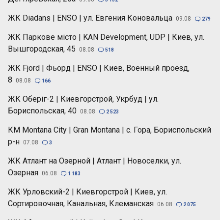
ЖК Diadans | ENSO | ул. Евгения Коновальца
09.08

279
ЖК Паркове місто | KAN Development, UDP | Киев, ул.
Вышгородская, 45
08.08

518
ЖК Fjord | Фьорд | ENSO | Киев, Военный проезд,
8
08.08

166
ЖК Оберіг-2 | Киевгорстрой, Укрбуд | ул.
Бориспольская, 40
08.08

2 523
КМ Montana City | Gran Montana | с. Гора, Бориспольский
р-н
07.08

3
ЖК Атлант на Озерной | Атлант | Новоселки, ул.
Озерная
06.08

1 183
ЖК Урловский-2 | Киевгорстрой | Киев, ул.
Сортировочная, Канальная, Клеманская
06.08

2 075