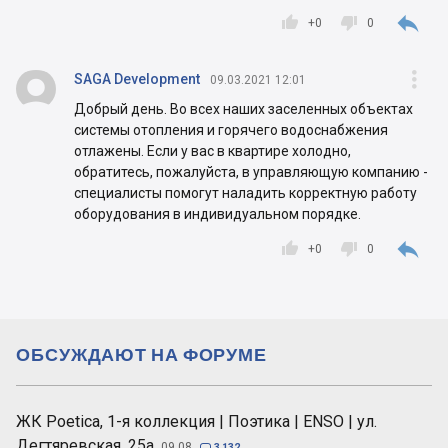



+
0
0


SAGA Development
09.03.2021 12:01
Добрый день. Во всех наших заселенных объектах
системы отопления и горячего водоснабжения
отлажены. Если у вас в квартире холодно,
обратитесь, пожалуйста, в управляющую компанию -
специалисты помогут наладить корректную работу
оборудования в индивидуальном порядке.



+
0
0
ОБСУЖДАЮТ НА ФОРУМЕ
ЖК Poetica, 1-я коллекция | Поэтика | ENSO | ул.
Дегтяревская, 25а
09.08

3 132