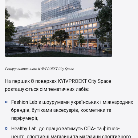
Рендер оновленного KYЇVPROEKT Citу Space
На перших 8 поверхах KYЇVPROEKT Citу Space
розташуються сім тематичних лабів:
Fashion Lab з шоурумами українських і міжнародних
брендів, бутіками аксесуарів, косметики та
парфумерії;
Healthy Lab, де працюватимуть СПА- та фітнес-
центр, спортивні магазини та магазини спортивного