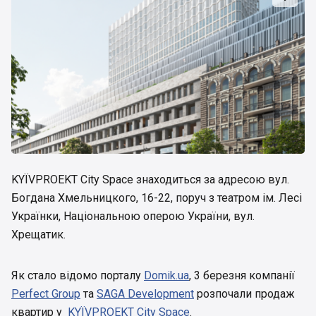
KYЇVPROEKT City Space знаходиться за адресою вул.
Богдана Хмельницкого, 16-22, поруч з театром ім. Лесі
Українки, Національною оперою України, вул.
Хрещатик.
Як стало відомо порталу
Domik.ua
, 3 березня компанії
Perfect Group
та
SAGA Development
розпочали продаж
квартир у
KYЇVPROEKT Citу Space
.