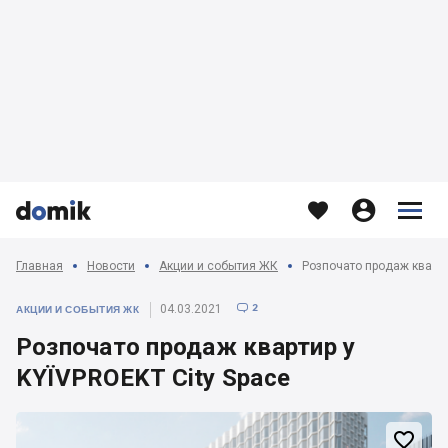








Главная
Новости
Акции и события ЖК
Розпочато продаж кварти
2
04.03.2021

АКЦИИ И СОБЫТИЯ ЖК
Розпочато продаж квартир у
KYЇVPROEKT Citу Space
