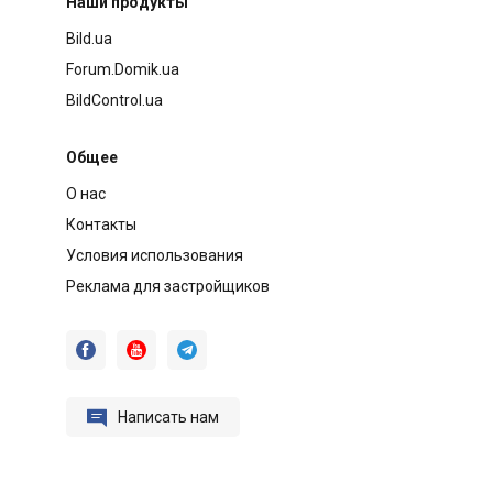
Наши продукты
Bild.ua
Forum.Domik.ua
BildControl.ua
Общее
О нас
Контакты
Условия использования
Реклама для застройщиков




Написать нам