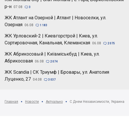
р-н
07.08

3
ЖК Атлант на Озерной | Атлант | Новоселки, ул.
Озерная
06.08

1 183
ЖК Урловский-2 | Киевгорстрой | Киев, ул.
Сортировочная, Канальная, Клеманская
06.08

2 075
ЖК Абрикосовый | Київміськбуд | Киев, ул.
Абрикосовая
06.08

2 074
ЖК Scandia | СК Триумф | Бровары, ул. Анатолия
Луценко, 27
04.08

3 037
Главная
Новости
Актуально
С Днем Независимости, Украина!