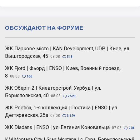
ОБСУЖДАЮТ НА ФОРУМЕ
ЖК Паркове місто | KAN Development, UDP | Киев, ул.
Вышгородская, 45
08.08

518
ЖК Fjord | Фьорд | ENSO | Киев, Военный проезд,
8
08.08

166
ЖК Оберіг-2 | Киевгорстрой, Укрбуд | ул.
Бориспольская, 40
08.08

2 523
ЖК Poetica, 1-я коллекция | Поэтика | ENSO | ул.
Дегтяревская, 25а
07.08

3 129
ЖК Diadans | ENSO | ул. Евгения Коновальца
07.08

278
КМ Montana City | Gran Montana | с. Гора, Бориспольский