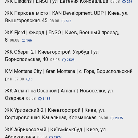
ЖК Diadans | ENSO | ул. Евгения Коновальца
09.08

279
ЖК Паркове місто | KAN Development, UDP | Киев, ул.
Вышгородская, 45
08.08

518
ЖК Fjord | Фьорд | ENSO | Киев, Военный проезд,
8
08.08

166
ЖК Оберіг-2 | Киевгорстрой, Укрбуд | ул.
Бориспольская, 40
08.08

2 523
КМ Montana City | Gran Montana | с. Гора, Бориспольский
р-н
07.08

3
ЖК Атлант на Озерной | Атлант | Новоселки, ул.
Озерная
06.08

1 183
ЖК Урловский-2 | Киевгорстрой | Киев, ул.
Сортировочная, Канальная, Клеманская
06.08

2 075
ЖК Абрикосовый | Київміськбуд | Киев, ул.
Абрикосовая
06.08

2 074