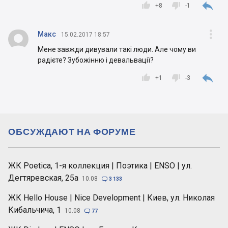



+
8
-1


Макс
15.02.2017 18:57
Мене завжди дивували такі люди. Але чому ви
радієте? Зубожінню і девальвації?



+
1
-3
ОБСУЖДАЮТ НА ФОРУМЕ
ЖК Poetica, 1-я коллекция | Поэтика | ENSO | ул.
Дегтяревская, 25а
10.08

3 133
ЖК Hello House | Nice Development | Киев, ул. Николая
Кибальчича, 1
10.08

77