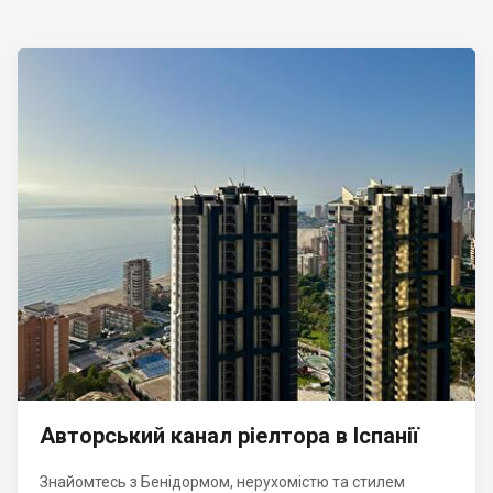
Авторський канал ріелтора в Іспанії
Знайомтесь з Бенідормом, нерухомістю та стилем