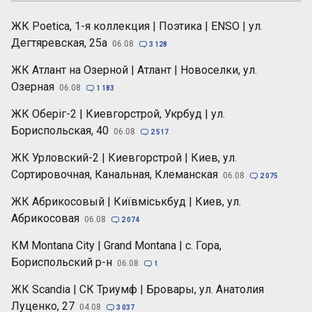
ЖК Poetica, 1-я коллекция | Поэтика | ENSO | ул.
Дегтяревская, 25а
06.08

3 128
ЖК Атлант на Озерной | Атлант | Новоселки, ул.
Озерная
06.08

1 183
ЖК Оберіг-2 | Киевгорстрой, Укрбуд | ул.
Бориспольская, 40
06.08

2 517
ЖК Урловский-2 | Киевгорстрой | Киев, ул.
Сортировочная, Канальная, Клеманская
06.08

2 075
ЖК Абрикосовый | Київміськбуд | Киев, ул.
Абрикосовая
06.08

2 074
КМ Montana City | Grand Montana | с. Гора,
Бориспольский р-н
06.08

1
ЖК Scandia | СК Триумф | Бровары, ул. Анатолия
Луценко, 27
04.08

3 037