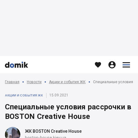








Главная
Новости
Акции и события ЖК
Специальные условия ра
15.09.2021
АКЦИИ И СОБЫТИЯ ЖК
Специальные условия рассрочки в
BOSTON Creative House
ЖК BOSTON Creative House
boston-house.kiev.ua