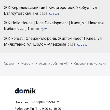
ЖК Кирилловский Гай | Киевгорстрой, Укрбуд | ул.
Баггоутовская, 1-а
02.08

1 738
ЖК Hello House | Nice Development | Киев, ул. Николая
Кибальчича, 1
01.08

76
ЖК Forest | Спецжитлофонд, Житло-Інвест | Киев, ул.
Милютенко, ул. Шолом-Алейхема
01.08

2 042
Главная
Новости
Акции и события ЖК
Специальные условия ра



Позвонить
+380(98) 656 34 02
Работаем
Пн-Пт с 9:00 до 18:00