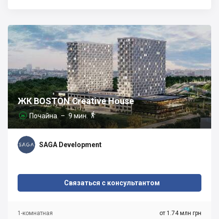
ЖК BOSTON Creative House

Почайна
– 9 мин.

SAGA Development
Связаться с консультантом
1-комнатная
от 1.74 млн грн