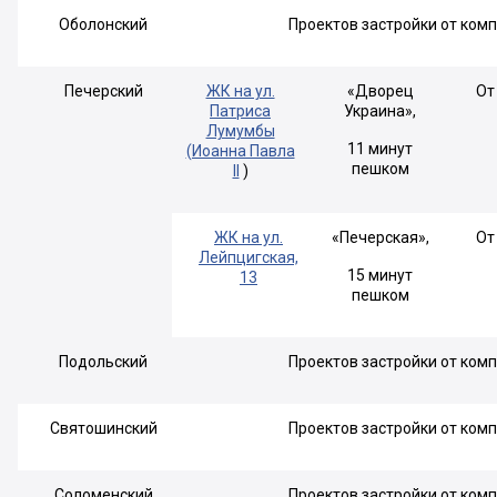
Оболонский
Проектов застройки от ком
Печерский
ЖК на ул.
«Дворец
От
Патриса
Украина»,
Лумумбы
11 минут
(Иоанна Павла
пешком
II
)
ЖК на ул.
«Печерская»,
От
Лейпцигская,
15 минут
13
пешком
Подольский
Проектов застройки от ком
Святошинский
Проектов застройки от ком
Соломенский
Проектов застройки от ком