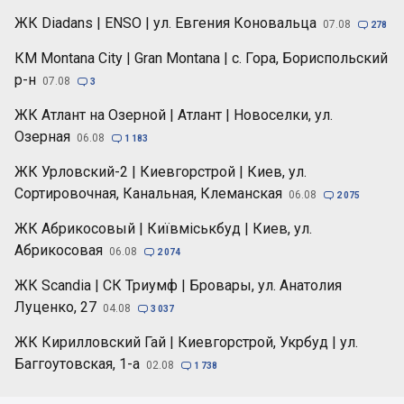
ЖК Diadans | ENSO | ул. Евгения Коновальца
07.08

278
КМ Montana City | Gran Montana | с. Гора, Бориспольский
р-н
07.08

3
ЖК Атлант на Озерной | Атлант | Новоселки, ул.
Озерная
06.08

1 183
ЖК Урловский-2 | Киевгорстрой | Киев, ул.
Сортировочная, Канальная, Клеманская
06.08

2 075
ЖК Абрикосовый | Київміськбуд | Киев, ул.
Абрикосовая
06.08

2 074
ЖК Scandia | СК Триумф | Бровары, ул. Анатолия
Луценко, 27
04.08

3 037
ЖК Кирилловский Гай | Киевгорстрой, Укрбуд | ул.
Баггоутовская, 1-а
02.08

1 738