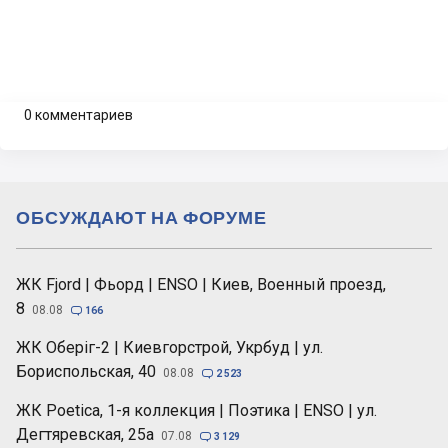
0 комментариев
ОБСУЖДАЮТ НА ФОРУМЕ
ЖК Fjord | Фьорд | ENSO | Киев, Военный проезд,
8
08.08

166
ЖК Оберіг-2 | Киевгорстрой, Укрбуд | ул.
Бориспольская, 40
08.08

2 523
ЖК Poetica, 1-я коллекция | Поэтика | ENSO | ул.
Дегтяревская, 25а
07.08

3 129