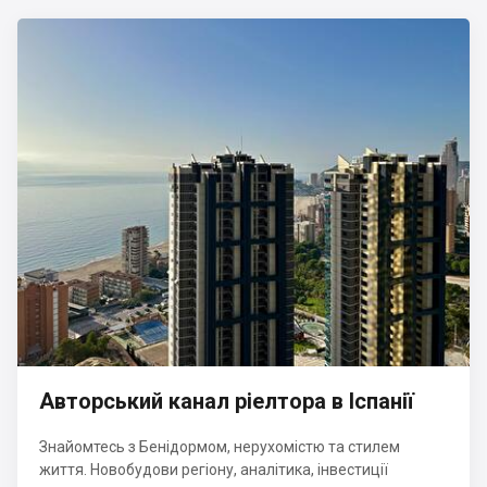
Авторський канал ріелтора в Іспанії
Знайомтесь з Бенідормом, нерухомістю та стилем
життя. Новобудови регіону, аналітика, інвестиції