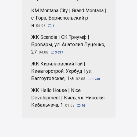
КМ Montana City | Grand Montana |
с. Гора, Бориспольский р-
н
06.08

1
ЖК Scandia | СК Триумф |
Бровары, ул. Анатолия Луценко,
27
04.08

3 037
ЖК Кирилловский Гай |
Киевгорстрой, Укрбуд | ул.
Баггоутовская, 1-а
02.08

1 738
ЖК Hello House | Nice
Development | Киев, ул. Николая
Кибальчича, 1
01.08

76