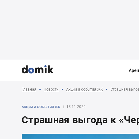



Аре
Главная
Новости
Акции и события ЖК
Страшная выгод
13.11.2020
АКЦИИ И СОБЫТИЯ ЖК
Страшная выгода к «Чер