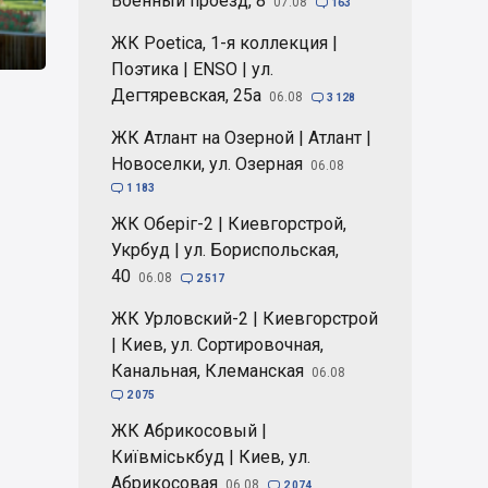
Военный проезд, 8
07.08

163
ЖК Poetica, 1-я коллекция |
Поэтика | ENSO | ул.
Дегтяревская, 25а
06.08

3 128
ЖК Атлант на Озерной | Атлант |
Новоселки, ул. Озерная
06.08

1 183
ЖК Оберіг-2 | Киевгорстрой,
Укрбуд | ул. Бориспольская,
40
06.08

2 517
ЖК Урловский-2 | Киевгорстрой
| Киев, ул. Сортировочная,
Канальная, Клеманская
06.08

2 075
ЖК Абрикосовый |
Київміськбуд | Киев, ул.
Абрикосовая
06.08

2 074