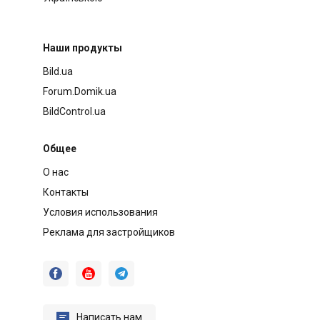
Наши продукты
Bild.ua
Forum.Domik.ua
BildControl.ua
Общее
О нас
Контакты
Условия использования
Реклама для застройщиков




Написать нам