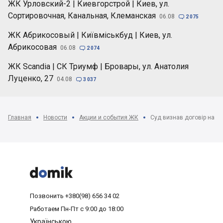
ЖК Урловский-2 | Киевгорстрой | Киев, ул.
Сортировочная, Канальная, Клеманская
06.08

2 075
ЖК Абрикосовый | Київміськбуд | Киев, ул.
Абрикосовая
06.08

2 074
ЖК Scandia | СК Триумф | Бровары, ул. Анатолия
Луценко, 27
04.08

3 037
Главная
Новости
Акции и события ЖК
Суд визнав договір на б



Позвонить
+380(98) 656 34 02
Работаем
Пн-Пт с 9:00 до 18:00
Українською