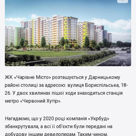
ЖК «Чарівне Місто» розташується у Дарницькому
районі столиці за адресою: вулиця Бориспільська, 18-
26. У двох хвилинах пішої ходи знаходиться станція
метро «Червоний Хутір».
Нагадаємо, що у 2020 році компанія «Укрбуд»
збанкрутувала, а всі її об’єкти були передані на
добудову іншим девелоперам. Таким чином,