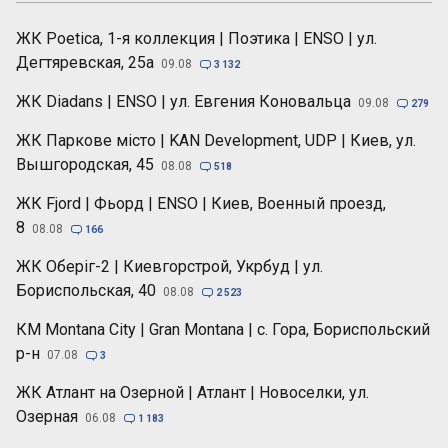
ЖК Poetica, 1-я коллекция | Поэтика | ENSO | ул.
Дегтяревская, 25а
09.08

3 132
ЖК Diadans | ENSO | ул. Евгения Коновальца
09.08

279
ЖК Паркове місто | KAN Development, UDP | Киев, ул.
Вышгородская, 45
08.08

518
ЖК Fjord | Фьорд | ENSO | Киев, Военный проезд,
8
08.08

166
ЖК Оберіг-2 | Киевгорстрой, Укрбуд | ул.
Бориспольская, 40
08.08

2 523
КМ Montana City | Gran Montana | с. Гора, Бориспольский
р-н
07.08

3
ЖК Атлант на Озерной | Атлант | Новоселки, ул.
Озерная
06.08

1 183