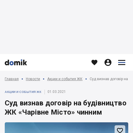








Главная
Новости
Акции и события ЖК
Суд визнав договір на б
01.03.2021
АКЦИИ И СОБЫТИЯ ЖК
Суд визнав договір на будівництво
ЖК «Чарівне Місто» чинним
