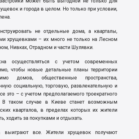
 застройки может быть выгодной не только для
ущевок и города в целом. Но только при условии,
лена.
нструировать не отдельные дома, а кварталы,
и хрущевками – их много не только на Лесном
ном, Нивках, Отрадном и части Шулявки.
жна осуществляться с учетом современных
имо, чтобы новые детальные планы территории
имо домов, общественные пространства,
ную социальную, торговую, развлекательную и
се это – с учетом предполагаемого троекратного
й. В таком случае в Киеве станет возможным
ких кварталов, в пределах которых их жители
ть, ходить за покупками и отдыхать.
а выиграют все. Жители хрущевок получают