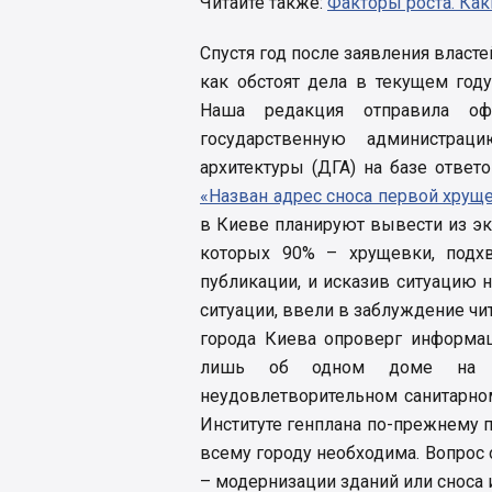
Читайте также:
Факторы роста. Как
Спустя год после заявления власт
как обстоят дела в текущем год
Наша редакция отправила оф
государственную администрац
архитектуры (ДГА) на базе ответ
«Назван адрес сноса первой хрущ
в Киеве планируют вывести из эк
которых 90% – хрущевки, подх
публикации, и исказив ситуацию
ситуации, ввели в заблуждение чит
города Киева опроверг информац
лишь об одном доме на у
неудовлетворительном санитарном
Институте генплана по-прежнему п
всему городу необходима. Вопрос 
– модернизации зданий или сноса 