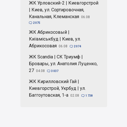
ЖК Урловский-2 | Киевгорстрой
| Киев, ул. Сортировочная,
Канальная, Клеманская
06.08

2 075
ЖК Абрикосовый |
Київміськбуд | Киев, ул.
Абрикосовая
06.08

2 074
ЖК Scandia | СК Триумф |
Бровары, ул. Анатолия Луценко,
27
04.08

3 037
ЖК Кирилловский Гай |
Киевгорстрой, Укрбуд | ул.
Баггоутовская, 1-а
02.08

1 738