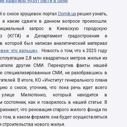
ие квартиры будут расти в цене
ей о сносе хрущевок портал
Domik.ua
решил узнать,
у и какие сдвиги в данном вопросе произошли.
ициальный запрос в Киевскую городскую
ию (КГГА) и Департамент градостроения и
ов которой был написан аналитический материал
евки: что дальше»
. Новость о том, что к 2025 году
сплуатации 2,8 млн квадратных метров жилья из
ватили другие СМИ. Перекрутив факты нашей
 не специализированные СМИ, не разобравшись в
ателей. В итоге, КО «Институт генерального плана
ию о сносе, уточнив, что пока речь идет всего
лице Милютенко, который находится в
 состоянии, как и говорилось в нашей статье. В
ризнают, что реновация старого жилого фонда по
о том, в каком формате она будет осуществляться
и строительства нового жилья.