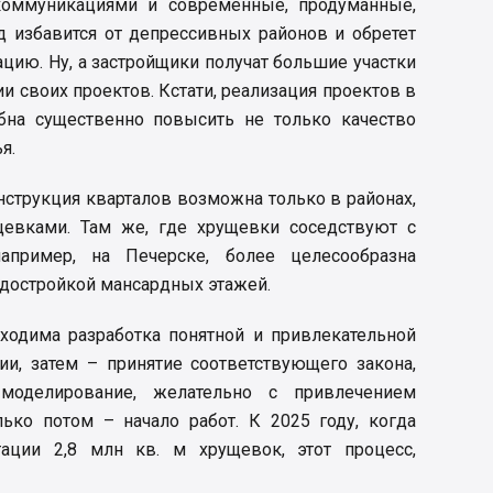
оммуникациями и современные, продуманные,
д избавится от депрессивных районов и обретет
цию. Ну, а застройщики получат большие участки
и своих проектов. Кстати, реализация проектов в
на существенно повысить не только качество
я.
струкция кварталов возможна только в районах,
щевками. Там же, где хрущевки соседствуют с
апример, на Печерске, более целесообразна
достройкой мансардных этажей.
бходима разработка понятной и привлекательной
и, затем – принятие соответствующего закона,
 моделирование, желательно с привлечением
лько потом – начало работ. К 2025 году, когда
ации 2,8 млн кв. м хрущевок, этот процесс,