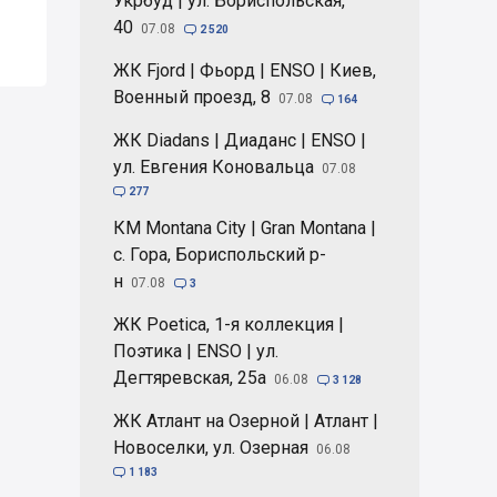
Укрбуд | ул. Бориспольская,
40
07.08

2 520
ЖК Fjord | Фьорд | ENSO | Киев,
Военный проезд, 8
07.08

164
ЖК Diadans | Диаданс | ENSO |
ул. Евгения Коновальца
07.08

277
КМ Montana City | Gran Montana |
с. Гора, Бориспольский р-
н
07.08

3
ЖК Poetica, 1-я коллекция |
Поэтика | ENSO | ул.
Дегтяревская, 25а
06.08

3 128
ЖК Атлант на Озерной | Атлант |
Новоселки, ул. Озерная
06.08

1 183