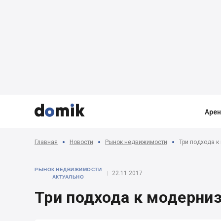



Аре
Главная
Новости
Рынок недвижимости
Три подхода к
РЫНОК НЕДВИЖИМОСТИ
22.11.2017
АКТУАЛЬНО
Три подхода к модерни