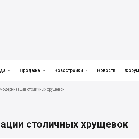



нда
Продажа
Новостройки
Новости
Фору
 модернизации столичных хрущевок
зации столичных хрущевок