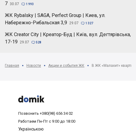
7
30.07

1 993
ЖК Rybalsky | SAGA, Perfect Group | Киев, ул.
Набережно-Рибальская 3,9
29.07

1 327
ЖК Creator City | Креатор-Буд | Київ, вул. Дегтярівська,
17-19
29.07

528
Главная
Новости
Акции и события ЖК
В ЖК «Малахит» квартиры



Позвонить
+380(98) 656 34 02
Работаем
Пн-Пт с 9:00 до 18:00
Українською