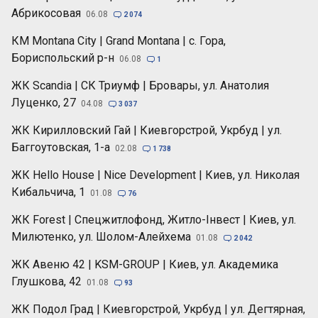
Абрикосовая
06.08

2 074
КМ Montana City | Grand Montana | с. Гора,
Бориспольский р-н
06.08

1
ЖК Scandia | СК Триумф | Бровары, ул. Анатолия
Луценко, 27
04.08

3 037
ЖК Кирилловский Гай | Киевгорстрой, Укрбуд | ул.
Баггоутовская, 1-а
02.08

1 738
ЖК Hello House | Nice Development | Киев, ул. Николая
Кибальчича, 1
01.08

76
ЖК Forest | Спецжитлофонд, Житло-Інвест | Киев, ул.
Милютенко, ул. Шолом-Алейхема
01.08

2 042
ЖК Авеню 42 | KSM-GROUP | Киев, ул. Академика
Глушкова, 42
01.08

93
ЖК Подол Град | Киевгорстрой, Укрбуд | ул. Дегтярная,