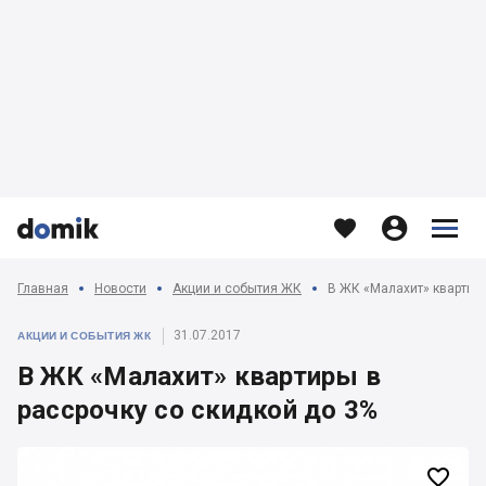








Главная
Новости
Акции и события ЖК
В ЖК «Малахит» квартиры
31.07.2017
АКЦИИ И СОБЫТИЯ ЖК
В ЖК «Малахит» квартиры в
рассрочку со скидкой до 3%
