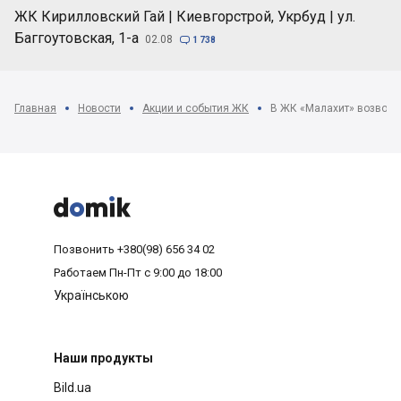
ЖК Кирилловский Гай | Киевгорстрой, Укрбуд | ул.
Баггоутовская, 1-а
02.08

1 738
Главная
Новости
Акции и события ЖК
В ЖК «Малахит» возводи



Позвонить
+380(98) 656 34 02
Работаем
Пн-Пт с 9:00 до 18:00
Українською
Наши продукты
Bild.ua