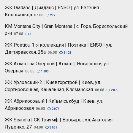
ЖК Diadans | Диаданс | ENSO | ул. Евгения
Коновальца
07.08

277
КМ Montana City | Gran Montana | с. Гора, Бориспольский
р-н
07.08

3
ЖК Poetica, 1-я коллекция | Поэтика | ENSO | ул.
Дегтяревская, 25а
06.08

3 128
ЖК Атлант на Озерной | Атлант | Новоселки, ул.
Озерная
06.08

1 183
ЖК Урловский-2 | Киевгорстрой | Киев, ул.
Сортировочная, Канальная, Клеманская
06.08

2 075
ЖК Абрикосовый | Київміськбуд | Киев, ул.
Абрикосовая
06.08

2 074
ЖК Scandia | СК Триумф | Бровары, ул. Анатолия
Луценко, 27
04.08

3 037