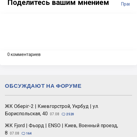
Поделитесь вашим мнением
Правил
0 комментариев
ОБСУЖДАЮТ НА ФОРУМЕ
ЖК Оберіг-2 | Киевгорстрой, Укрбуд | ул.
Бориспольская, 40
07.08

2 520
ЖК Fjord | Фьорд | ENSO | Киев, Военный проезд,
8
07.08

164