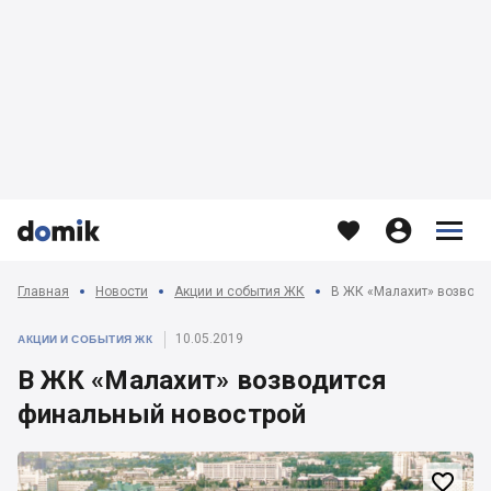








Главная
Новости
Акции и события ЖК
В ЖК «Малахит» возводи
10.05.2019
АКЦИИ И СОБЫТИЯ ЖК
В ЖК «Малахит» возводится
финальный новострой
