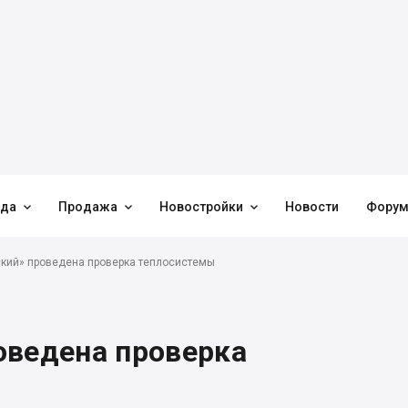



нда
Продажа
Новостройки
Новости
Фору
кий» проведена проверка теплосистемы
оведена проверка