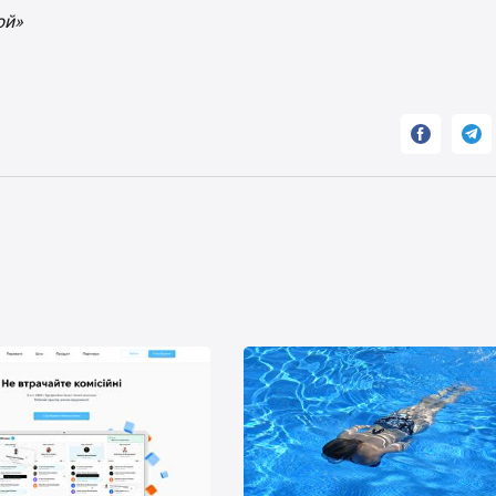
ой»

