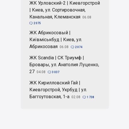
ЖК Урловский-2 | Киевгорстрой
| Киев, ул. Сортировочная,
Канальная, Клеманская
06.08

2 075
ЖК Абрикосовый |
Київміськбуд | Киев, ул.
Абрикосовая
06.08

2 074
ЖК Scandia | СК Триумф |
Бровары, ул. Анатолия Луценко,
27
04.08

3 037
ЖК Кирилловский Гай |
Киевгорстрой, Укрбуд | ул.
Баггоутовская, 1-а
02.08

1 738