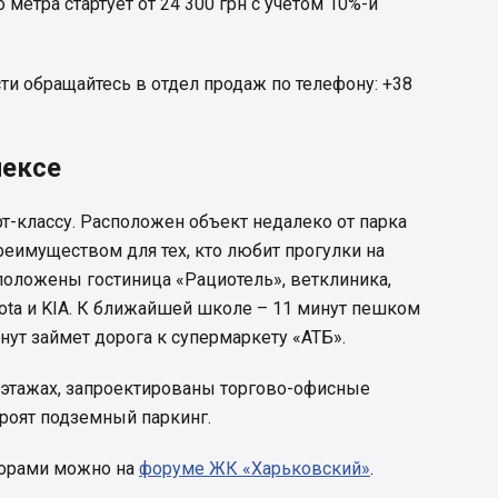
о метра стартует от 24 300 грн с учетом 10%-й
и обращайтесь в отдел продаж по телефону: +38
лексе
т-классу. Расположен объект недалеко от парка
преимуществом для тех, кто любит прогулки на
положены гостиница «Рациотель», ветклиника,
ota и KIA. К ближайшей школе – 11 минут пешком
инут займет дорога к супермаркету «АТБ».
 этажах, запроектированы торгово-офисные
роят подземный паркинг.
торами можно на
форуме ЖК «Харьковский»
.