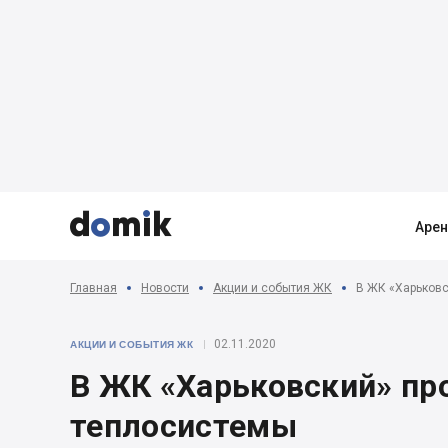



Аре
Главная
Новости
Акции и события ЖК
В ЖК «Харьковс
02.11.2020
АКЦИИ И СОБЫТИЯ ЖК
В ЖК «Харьковский» пр
теплосистемы