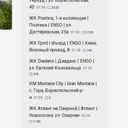
Укрбуд | ул. Бориспольская,
40
07.08

2 522
ЖК Poetica, 1-я коллекция |
Поэтика | ENSO | ул.
Дегтяревская, 25а
07.08

3 129
ЖК Fjord | Фьорд | ENSO | Киев,
Военный проезд, 8
07.08

165
ЖК Diadans | Диаданс | ENSO |
ул. Евгения Коновальца
07.08

278
КМ Montana City | Gran Montana |
с. Гора, Бориспольский р-
н
07.08

3
ЖК Атлант на Озерной | Атлант |
Новоселки, ул. Озерная
06.08

1 183