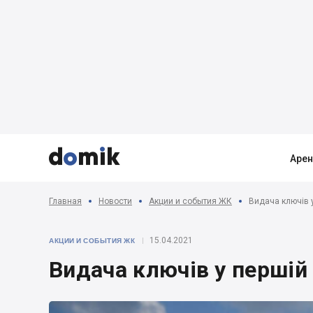



Аре
Главная
Новости
Акции и события ЖК
Видача ключів у
15.04.2021
АКЦИИ И СОБЫТИЯ ЖК
Видача ключів у першій 