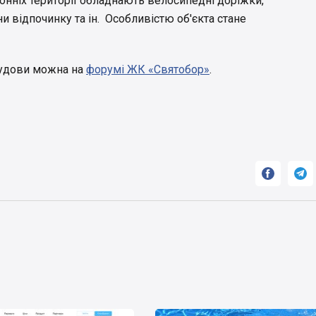
ронніх території обладнають велосипедні доріжки,
ни відпочинку та ін. Особливістю об'єкта стане
будови можна на
форумі ЖК «Святобор»
.

