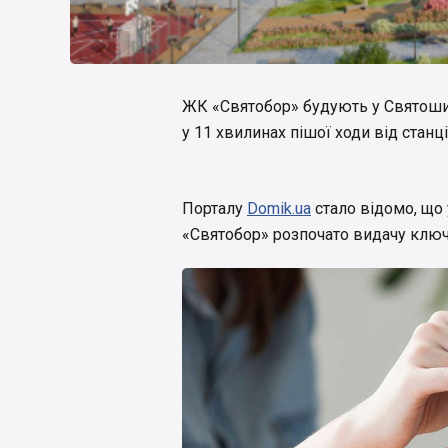
ЖК «Святобор» будують у Святошин
у 11 хвилинах пішої ходи від стан
Порталу
Domik.ua
стало відомо, що 
«Святобор» розпочато видачу ключ