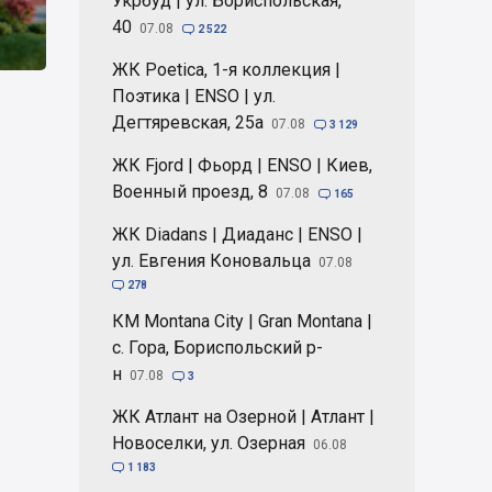
Укрбуд | ул. Бориспольская,
40
07.08

2 522
ЖК Poetica, 1-я коллекция |
Поэтика | ENSO | ул.
Дегтяревская, 25а
07.08

3 129
ЖК Fjord | Фьорд | ENSO | Киев,
Военный проезд, 8
07.08

165
ЖК Diadans | Диаданс | ENSO |
ул. Евгения Коновальца
07.08

278
КМ Montana City | Gran Montana |
с. Гора, Бориспольский р-
н
07.08

3
ЖК Атлант на Озерной | Атлант |
Новоселки, ул. Озерная
06.08

1 183