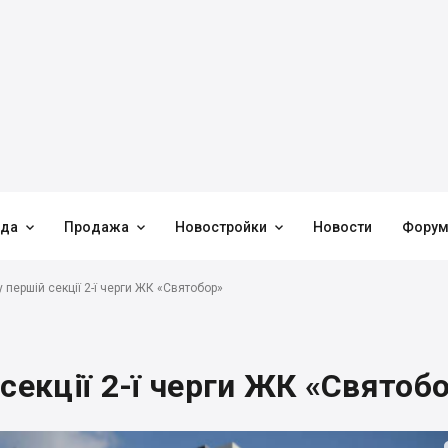



нда
Продажа
Новостройки
Новости
Фору
 першій секції 2-ї черги ЖК «Святобор»
секції 2-ї черги ЖК «Святоб