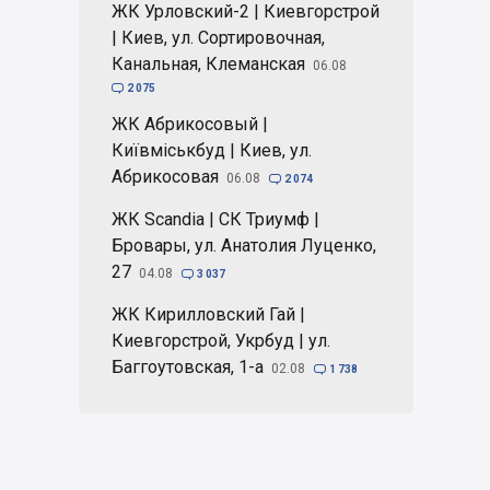
ЖК Урловский-2 | Киевгорстрой
| Киев, ул. Сортировочная,
Канальная, Клеманская
06.08

2 075
ЖК Абрикосовый |
Київміськбуд | Киев, ул.
Абрикосовая
06.08

2 074
ЖК Scandia | СК Триумф |
Бровары, ул. Анатолия Луценко,
27
04.08

3 037
ЖК Кирилловский Гай |
Киевгорстрой, Укрбуд | ул.
Баггоутовская, 1-а
02.08

1 738