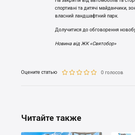
На закритій від автомобілів та сто
спортивні та дитячі майданчики, зо
власний ландшафтний парк.
Долучитися до обговорення ново
Новина від ЖК «Святобор»
Оцените статью
0 голосов
Читайте также