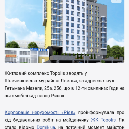
Житловий комплекс Topolis зводять у
Шевченківському районі Львова, за адресою: вул.
Гетьмана Мазепи, 25а, 25б, що в 12-ти хвилинах їзди на
автомобілі від площі Ринок.
Корпорація нерухомості «Ріел»
проінформувала про
хід будівельних робіт на майданчику
ЖК Topolis
. Як
стало відомо
Domik.ua
, на поточний момент майстри