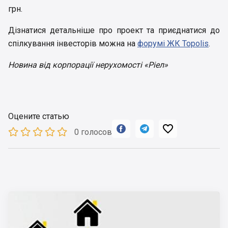
грн.
Дізнатися детальніше про проект та приєднатися до
спілкування інвесторів можна на
форумі ЖК Topolis
.
Новина від корпорації нерухомості «Ріел»
Оцените статью



0 голосов