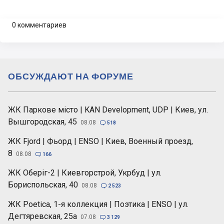
0 комментариев
ОБСУЖДАЮТ НА ФОРУМЕ
ЖК Паркове місто | KAN Development, UDP | Киев, ул.
Вышгородская, 45
08.08

518
ЖК Fjord | Фьорд | ENSO | Киев, Военный проезд,
8
08.08

166
ЖК Оберіг-2 | Киевгорстрой, Укрбуд | ул.
Бориспольская, 40
08.08

2 523
ЖК Poetica, 1-я коллекция | Поэтика | ENSO | ул.
Дегтяревская, 25а
07.08

3 129