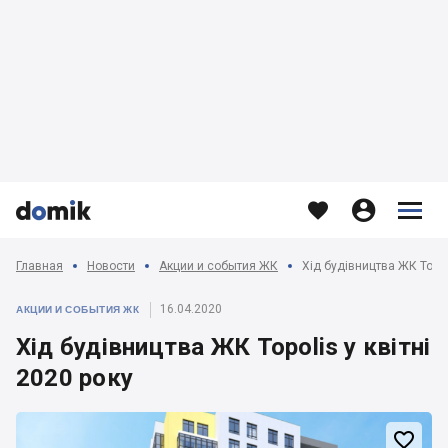








Главная
Новости
Акции и события ЖК
Хід будівництва ЖК Topoli
16.04.2020
АКЦИИ И СОБЫТИЯ ЖК
Хід будівництва ЖК Topolis у квітні
2020 року
