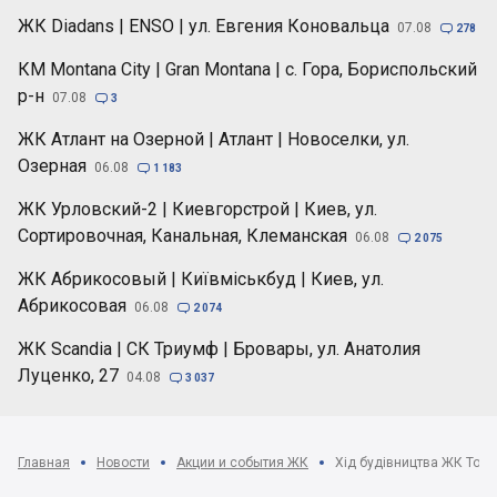
ЖК Diadans | ENSO | ул. Евгения Коновальца
07.08

278
КМ Montana City | Gran Montana | с. Гора, Бориспольский
р-н
07.08

3
ЖК Атлант на Озерной | Атлант | Новоселки, ул.
Озерная
06.08

1 183
ЖК Урловский-2 | Киевгорстрой | Киев, ул.
Сортировочная, Канальная, Клеманская
06.08

2 075
ЖК Абрикосовый | Київміськбуд | Киев, ул.
Абрикосовая
06.08

2 074
ЖК Scandia | СК Триумф | Бровары, ул. Анатолия
Луценко, 27
04.08

3 037
Главная
Новости
Акции и события ЖК
Хід будівництва ЖК Topoli