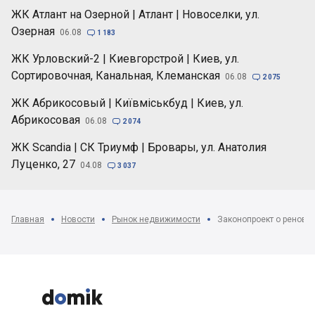
ЖК Атлант на Озерной | Атлант | Новоселки, ул.
Озерная
06.08

1 183
ЖК Урловский-2 | Киевгорстрой | Киев, ул.
Сортировочная, Канальная, Клеманская
06.08

2 075
ЖК Абрикосовый | Київміськбуд | Киев, ул.
Абрикосовая
06.08

2 074
ЖК Scandia | СК Триумф | Бровары, ул. Анатолия
Луценко, 27
04.08

3 037
Главная
Новости
Рынок недвижимости


