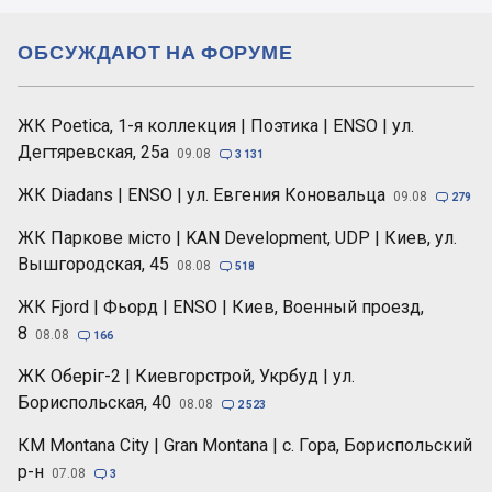
ОБСУЖДАЮТ НА ФОРУМЕ
ЖК Poetica, 1-я коллекция | Поэтика | ENSO | ул.
Дегтяревская, 25а
09.08

3 131
ЖК Diadans | ENSO | ул. Евгения Коновальца
09.08

279
ЖК Паркове місто | KAN Development, UDP | Киев, ул.
Вышгородская, 45
08.08

518
ЖК Fjord | Фьорд | ENSO | Киев, Военный проезд,
8
08.08

166
ЖК Оберіг-2 | Киевгорстрой, Укрбуд | ул.
Бориспольская, 40
08.08

2 523
КМ Montana City | Gran Montana | с. Гора, Бориспольский
р-н
07.08

3