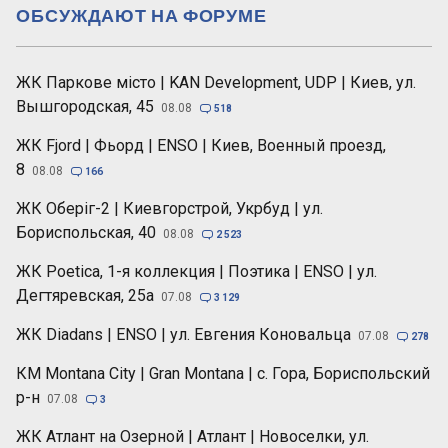
ОБСУЖДАЮТ НА ФОРУМЕ
ЖК Паркове місто | KAN Development, UDP | Киев, ул.
Вышгородская, 45
08.08

518
ЖК Fjord | Фьорд | ENSO | Киев, Военный проезд,
8
08.08

166
ЖК Оберіг-2 | Киевгорстрой, Укрбуд | ул.
Бориспольская, 40
08.08

2 523
ЖК Poetica, 1-я коллекция | Поэтика | ENSO | ул.
Дегтяревская, 25а
07.08

3 129
ЖК Diadans | ENSO | ул. Евгения Коновальца
07.08

278
КМ Montana City | Gran Montana | с. Гора, Бориспольский
р-н
07.08

3
ЖК Атлант на Озерной | Атлант | Новоселки, ул.