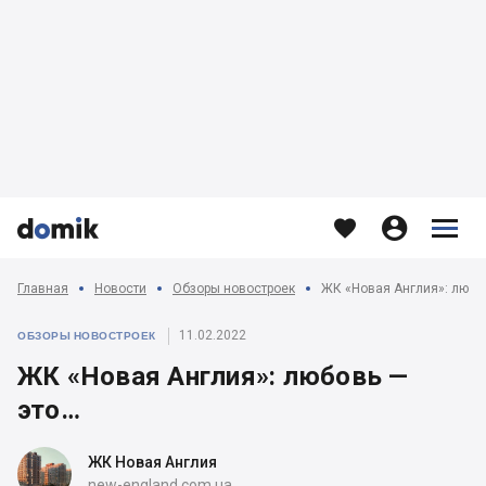








Главная
Новости
Обзоры новостроек
ЖК «Новая Англия»: любо
11.02.2022
ОБЗОРЫ НОВОСТРОЕК
ЖК «Новая Англия»: любовь —
это…
ЖК Новая Англия
new-england.com.ua