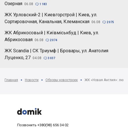
Озерная
06.08

1 183
ЖК Урловский-2 | Киевгорстрой | Киев, ул.
Сортировочная, Канальная, Клеманская
06.08

2 075
ЖК Абрикосовый | Київміськбуд | Киев, ул.
Абрикосовая
06.08

2 074
ЖК Scandia | СК Триумф | Бровары, ул. Анатолия
Луценко, 27
04.08

3 037
Главная
Новости
Обзоры новостроек
ЖК «Новая Англия»: любо



Позвонить
+380(98) 656 34 02