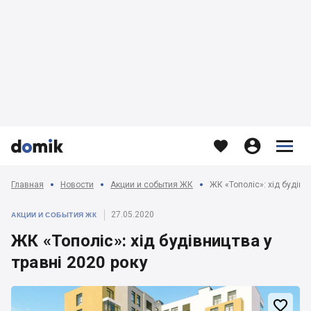








Главная
Новости
Акции и события ЖК
ЖК «Тополіс»: хід будівн
27.05.2020
АКЦИИ И СОБЫТИЯ ЖК
ЖК «Тополіс»: хід будівництва у
травні 2020 року
