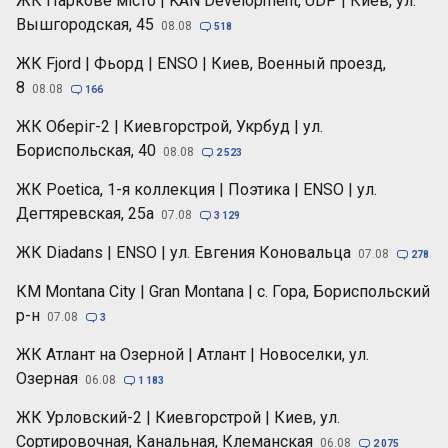
ЖК Паркове місто | KAN Development, UDP | Киев, ул.
Вышгородская, 45
08.08

518
ЖК Fjord | Фьорд | ENSO | Киев, Военный проезд,
8
08.08

166
ЖК Оберіг-2 | Киевгорстрой, Укрбуд | ул.
Бориспольская, 40
08.08

2 523
ЖК Poetica, 1-я коллекция | Поэтика | ENSO | ул.
Дегтяревская, 25а
07.08

3 129
ЖК Diadans | ENSO | ул. Евгения Коновальца
07.08

278
КМ Montana City | Gran Montana | с. Гора, Бориспольский
р-н
07.08

3
ЖК Атлант на Озерной | Атлант | Новоселки, ул.
Озерная
06.08

1 183
ЖК Урловский-2 | Киевгорстрой | Киев, ул.
Сортировочная, Канальная, Клеманская
06.08

2 075