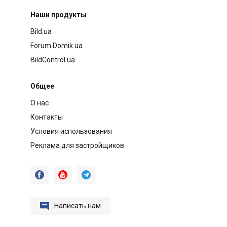
Наши продукты
Bild.ua
Forum.Domik.ua
BildControl.ua
Общее
О нас
Контакты
Условия использования
Реклама для застройщиков




Написать нам