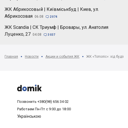
ЖК Абрикосовый | Київміськбуд | Киев, ул.
Абрикосовая
06.08

2 074
ЖК Scandia | СК Триумф | Бровары, ул. Анатолия
Луценко, 27
04.08

3 037
Главная
Новости
Акции и события ЖК
ЖК «Тополіс»: хід будівн



Позвонить
+380(98) 656 34 02
Работаем
Пн-Пт с 9:00 до 18:00
Українською