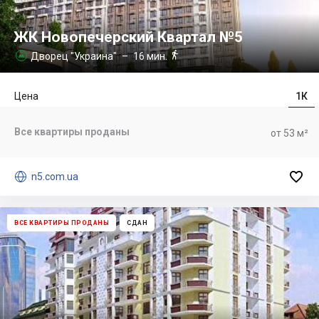
ЖК Новопечерский Квартал №5

Дворец "Украина"
– 16 мин.

Цена
1К
Все квартиры проданы
от 53 м²


n5.com.ua
ВСЕ КВАРТИРЫ ПРОДАНЫ
СДАН