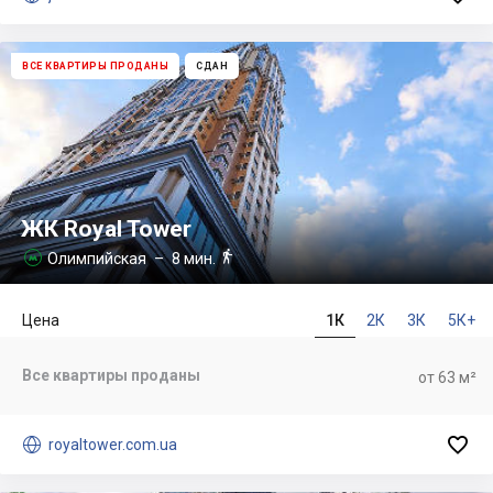
ВСЕ КВАРТИРЫ ПРОДАНЫ
СДАН
ЖК Royal Tower

Олимпийская
– 8 мин.

Цена
1К
2К
3К
5К+
Все квартиры проданы
от 63 м²


royaltower.com.ua