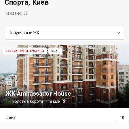
Спорта, Киев
Найдено:
39

Популярные ЖК
ВСЕ КВАРТИРЫ ПРОДАНЫ
СДАН
ЖК Ambassador House

Золотые ворота
– 8 мин.

Цена
1К