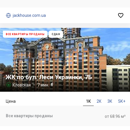


jackhouse.com.ua
ВСЕ КВАРТИРЫ ПРОДАНЫ
СДАН
ЖК по бул. Леси Украинки, 7Б

Кловская
– 7 мин.

Цена
1К
2К
3К
5К+
Все квартиры проданы
от 68.96 м²