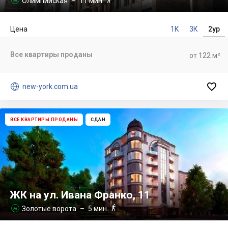
Олимпийская
– 11 мин.
Цена
1К
3К
2ур
Все квартиры проданы
от 122 м²


new-york.com.ua
ВСЕ КВАРТИРЫ ПРОДАНЫ
СДАН
ЖК на ул. Ивана Франко, 11

Золотые ворота
– 5 мин.
