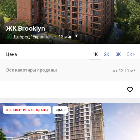
ЖК Brooklyn

Дворец "Украина"
– 13 мин.

Цена
1К
2К
3К
5К+
Все квартиры проданы
от 42.11 м²

ВСЕ КВАРТИРЫ ПРОДАНЫ
СДАН