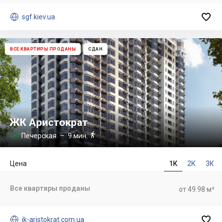


sgf.kiev.ua
ВСЕ КВАРТИРЫ ПРОДАНЫ
СДАН
ЖК Аристократ

Печерская
– 9 мин.

Цена
1К
2К
3К
Все квартиры проданы
от 49.98 м²


jk-aristokrat.com.ua