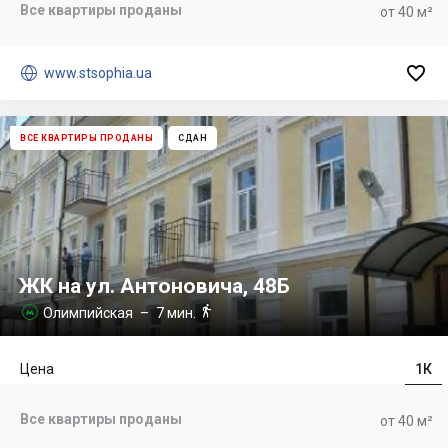
Все квартиры проданы
от 40 м²


www.stsophia.ua
ВСЕ КВАРТИРЫ ПРОДАНЫ
СДАН
ЖК на ул. Антоновича, 48Б

Олимпийская
– 7 мин.

Цена
1К
Все квартиры проданы
от 40 м²