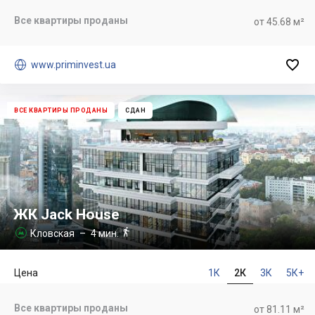
Все квартиры проданы
от 45.68 м²


www.priminvest.ua
ВСЕ КВАРТИРЫ ПРОДАНЫ
СДАН
ЖК Jack House

Кловская
– 4 мин.

Цена
1К
2К
3К
5К+
Все квартиры проданы
от 81.11 м²