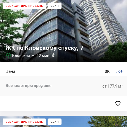
ВСЕ КВАРТИРЫ ПРОДАНЫ
СДАН
ЖК по Кловскому спуску, 7

Кловская
– 12 мин.

Цена
3К
5К+
Все квартиры проданы
от 177.9 м²

ВСЕ КВАРТИРЫ ПРОДАНЫ
СДАН