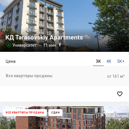
КД Tarasovskiy Apartments

Университет
– 11 мин.

Цена
3К
4К
5К+
Все квартиры проданы
от 161 м²

ВСЕ КВАРТИРЫ ПРОДАНЫ
СДАН