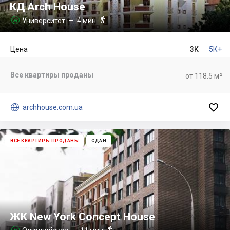
КД Arch House

Университет
– 4 мин.

Цена
3К
5К+
Все квартиры проданы
от 118.5 м²


archhouse.com.ua
ВСЕ КВАРТИРЫ ПРОДАНЫ
СДАН
ЖК New York Concept House

