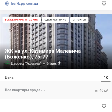


lesi7b.pjs.com.ua
ВСЕ КВАРТИРЫ ПРОДАНЫ
СДАН ЧАСТИЧНО
СТРОИТСЯ
ЖК на ул. Казимира Малевича
(Боженко), 75-77

Дворец "Украина"
– 6 мин.

Цена
1К
Все квартиры проданы
от 40 м²
