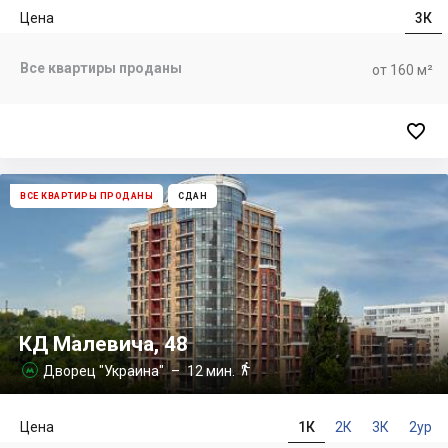
Цена
3К
Все квартиры проданы
от 160 м²

ВСЕ КВАРТИРЫ ПРОДАНЫ
СДАН
КД Малевича, 48

Дворец "Украина"
– 12 мин.

Цена
1К
2К
3К
2ур