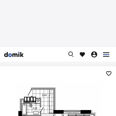









