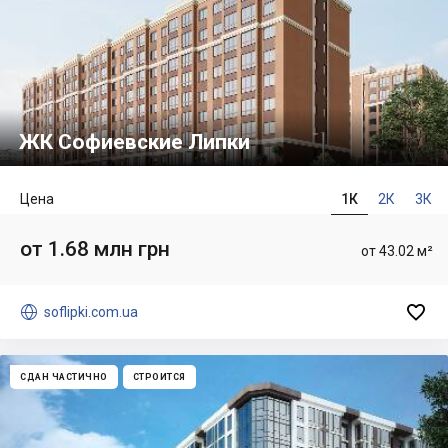
ЖК Софиевские Липки
Цена
1К
2К
3К
от 1.68 млн грн
от 43.02 м²


soflipki.com.ua
СДАН ЧАСТИЧНО
СТРОИТСЯ