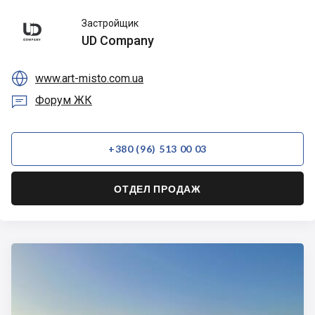
UD
Застройщик
Company
UD Company

www.art-misto.com.ua

Форум ЖК
+380 (96) 513 00 03
ОТДЕЛ ПРОДАЖ