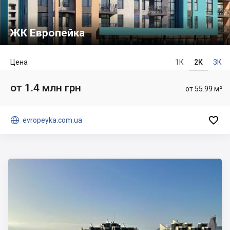
ЖК Европейка
Цена
1К
2К
3К
от 1.4 млн грн
от 55.99 м²


evropeyka.com.ua