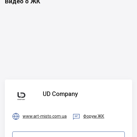
Видео о ЖК
UD
UD Company
Company


www.art-misto.com.ua
Форум ЖК