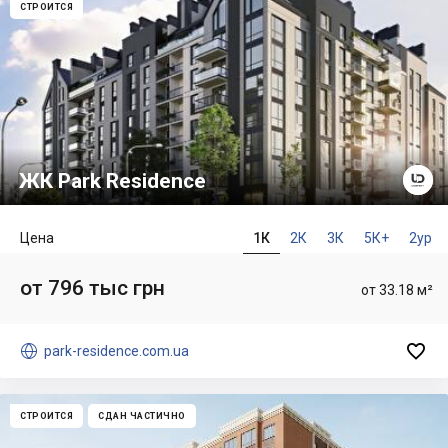
СТРОИТСЯ
ЖК Park Residence
Цена
1К
2К
3К
5К+
2ур
от 796 тыс грн
от 33.18 м²


park-residence.com.ua
СТРОИТСЯ
СДАН ЧАСТИЧНО