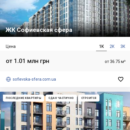
ЖК Софиевская сфера
Цена
1К
2К
3К
от 1.01 млн грн
от 36.75 м²


sofievska-sfera.com.ua
ПОСЛЕДНИЕ КВАРТИРЫ
СДАН ЧАСТИЧНО
СТРОИТСЯ