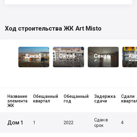
Ход строительства ЖК Art Misto
Декаб
Октяб
Сентя
Ав
Рь
Рь
Брь
20
2021
2021
2021
Название
Обещанный
Обещанный
Задержка
Сдали
элемента
квартал
год
сдачи
кварта
ЖК
Сдан в
Дом 1
1
2022
4
срок