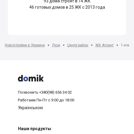
93
дома строят в 14 ЖК
46
готовых домов в 25 ЖК с 2013 года
Новостройки в Украине
Луцк
Центр район
ЖК Атлант
1-комна



Позвонить
+380(98) 656 34 02
Работаем
Пн-Пт с 9:00 до 18:00
Українською
Наши продукты