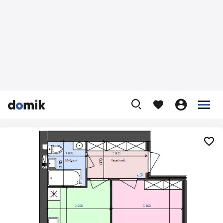









