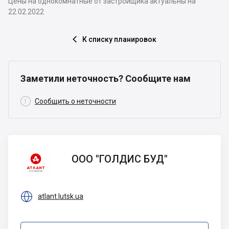
Цены на однокомнатные от застройщика актуальны на
22.02.2022
К списку планировок

Заметили неточность? Сообщите нам

Сообщить о неточности
ООО
ООО "ГОЛДИС БУД"
"ГОЛДИС
БУД"

atlant.lutsk.ua