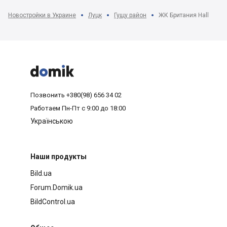
Новостройки в Украине
Луцк
Гущу район
ЖК Британия Hall



Позвонить
+380(98) 656 34 02
Работаем
Пн-Пт с 9:00 до 18:00
Українською
Наши продукты
Bild.ua
Forum.Domik.ua
BildControl.ua