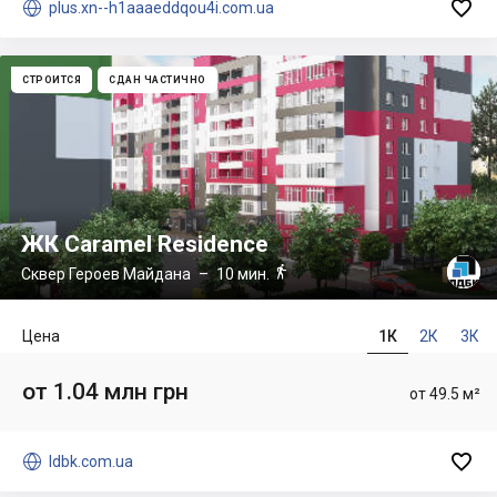


plus.xn--h1aaaeddqou4i.com.ua
СТРОИТСЯ
СДАН ЧАСТИЧНО
ЖК Caramel Residence

Сквер Героев Майдана
– 10 мин.
Цена
1К
2К
3К
от 1.04 млн грн
от 49.5 м²


ldbk.com.ua