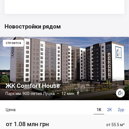
Новостройки рядом
СТРОИТСЯ
ЖК Comfort House

Парк им. 900-летия Луцка
– 12 мин.
Цена
1К
2К
2ур
от 1.08 млн грн
от 55.5 м²