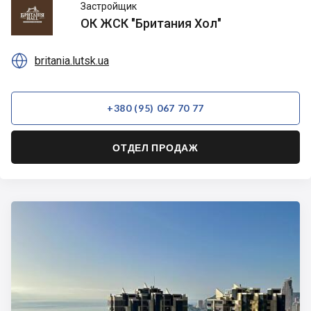
ОК
Застройщик
ЖСК
ОК ЖСК "Британия Хол"
"Британия
Хол"

britania.lutsk.ua
+380 (95) 067 70 77
ОТДЕЛ ПРОДАЖ