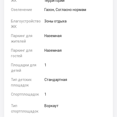
ЖК
территории
Озеленение
Газон, Согласно нормам
Благоустройство
Зоны отдыха
ЖК
Паркинг для
Наземная
жителей
Паркинг для
Наземная
гостей
Площадки для
1
детей
Тип детских
Стандартная
площадок
Спортплощадок
1
Тип
Воркаут
спортплощадок