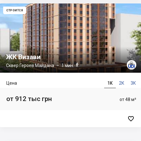
СТРОИТСЯ
ЖК Визави

Сквер Героев Майдана
– 1 мин.
Цена
1К
2К
3К
от 912 тыс грн
от 48 м²
