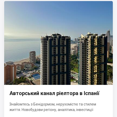
Авторський канал ріелтора в Іспанії
Знайомтесь з Бенідормом, нерухомістю та стилем
життя. Новобудови регіону, аналітика, інвестиції