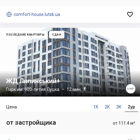


comfort-house.lutsk.ua
ПОСЛЕДНИЕ КВАРТИРЫ
СДАН
ЖД Липинський+

Парк им. 900-летия Луцка
– 12 мин.
Цена
1К
2К
3К
2ур
от застройщика
от 111.4 м²