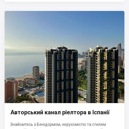
Авторський канал ріелтора в Іспанії
Знайомтесь з Бенідормом, нерухомістю та стилем