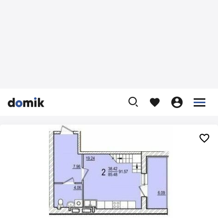









