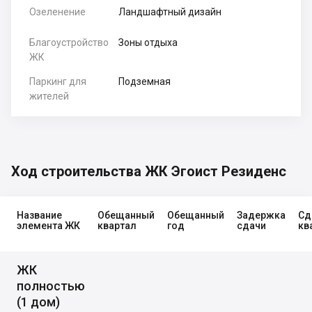
Озеленение
Ландшафтный дизайн
Благоустройство
Зоны отдыха
ЖК
Паркинг для
Подземная
жителей
Ход строительства ЖК Эгоист Резиденс
Название
Обещанный
Обещанный
Задержка
Сд
элемента ЖК
квартал
год
сдачи
кв
ЖК
полностью
(1 дом)