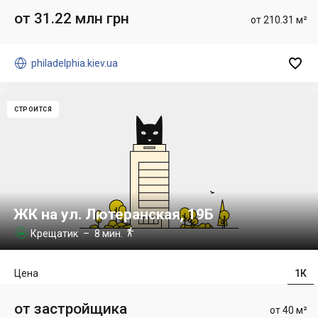
от 31.22 млн грн
от 210.31 м²


philadelphia.kiev.ua
СТРОИТСЯ
ЖК на ул. Лютеранская, 19Б

Крещатик
– 8 мин.

Цена
1К
от застройщика
от 40 м²