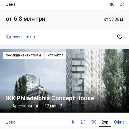
Цена
1К
2К
от 6.8 млн грн
от 53.36 м²


nver.com.ua
ПОСЛЕДНИЕ КВАРТИРЫ
СТРОИТСЯ
ЖК Philadelphia Concept House

Арсенальная
– 12 мин.

Цена
1К
2К
3К
2ур
Офис