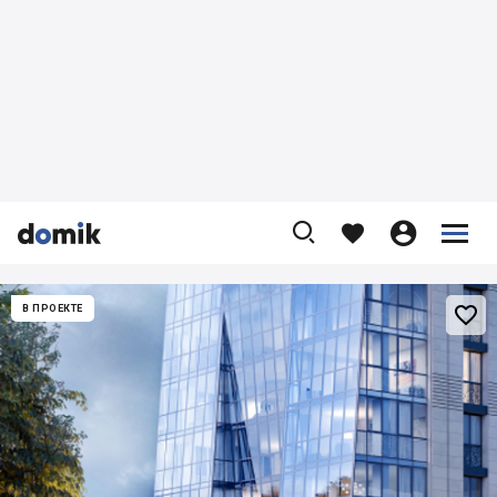










В ПРОЕКТЕ