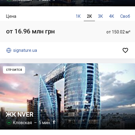
Цена
1К
2К
3К
4К
Своб
от 16.96 млн грн
от 150.02 м²


signature.ua
СТРОИТСЯ
ЖК NVER

Кловская
– 5 мин.
