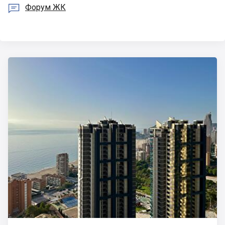

Форум ЖК