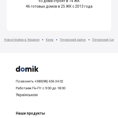
93
дома строят в 14 ЖК
46
готовых домов в 25 ЖК с 2013 года
Новостройки в Украине
Киев
Печерский район
Печерский (цент



Позвонить
+380(98) 656 34 02
Работаем
Пн-Пт с 9:00 до 18:00
Українською
Наши продукты