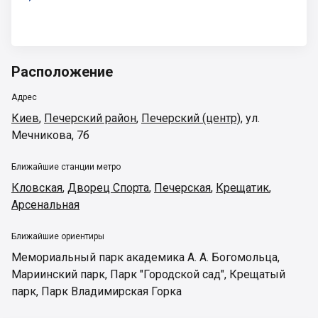
Расположение
Адрес
Киев
,
Печерский район
,
Печерский (центр)
,
ул.
Мечникова, 7б
Ближайшие станции метро
Кловская
,
Дворец Спорта
,
Печерская
,
Крещатик
,
Арсенальная
Ближайшие ориентиры
Мемориальный парк академика А. А. Богомольца
,
Мариинский парк
,
Парк "Городской сад"
,
Крещатый
парк
,
Парк Владимирская Горка