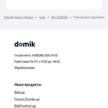
Новобудови в Україні
Київ
ЖК GENESIS
Планировки двухкомнат



Позвонить
+380(98) 656 34 02
Работаем
Пн-Пт с 9:00 до 18:00
Українською
Наши продукты
Bild.ua
Forum.Domik.ua
BildControl.ua