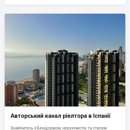
Авторський канал ріелтора в Іспанії
Знайомтесь з Бенідормом, нерухомістю та стилем