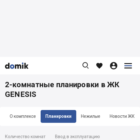









2-комнатные планировки в ЖК
GENESIS
О комплексе
Планировки
Нежилые
Новости ЖК
Количество комнат
Ввод в эксплуатацию