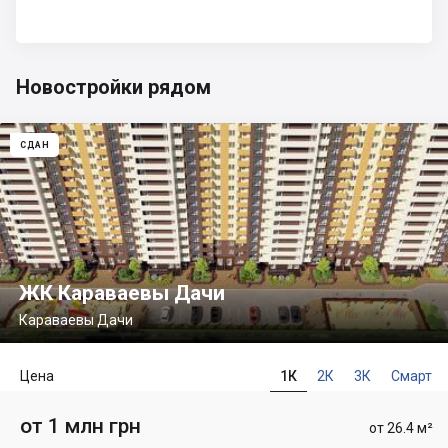
Новостройки рядом
СДАН
ЖК Караваевы Дачи
Караваевы Дачи
Цена
1К
2К
3К
Смарт
от 1 млн грн
от 26.4 м²