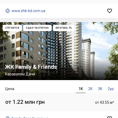


www.zhk-kd.com.ua
СТРОИТСЯ
СДАН ЧАСТИЧНО
ИПОТЕКА 7%
ЖК Family & Friends
Караваевы Дачи
Цена
1К
2К
3К
2ур
от 1.22 млн грн
от 43.55 м²