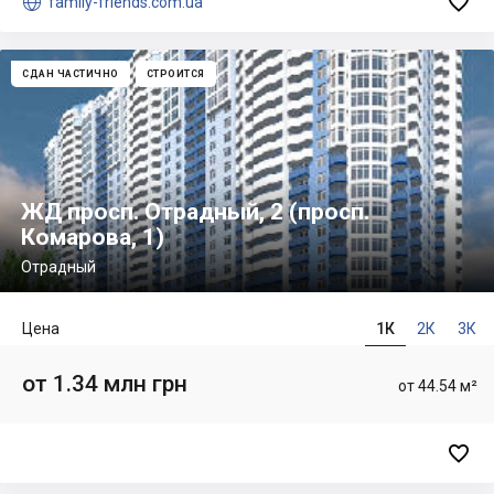


family-friends.com.ua
СДАН ЧАСТИЧНО
СТРОИТСЯ
ЖД просп. Отрадный, 2 (просп.
Комарова, 1)
Отрадный
Цена
1К
2К
3К
от 1.34 млн грн
от 44.54 м²
