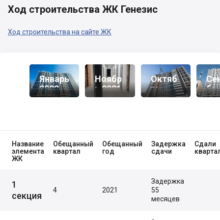
Ход строительства ЖК Генезис
Ход строительства на сайте ЖК
Январь
Ноябр
Октяб
Се
2022
Ь 2021
Рь
Бр
2021
20
Название
Обещанный
Обещанный
Задержка
Сдали
элемента
квартал
год
сдачи
кварта
ЖК
Задержка
1
4
2021
55
секция
месяцев