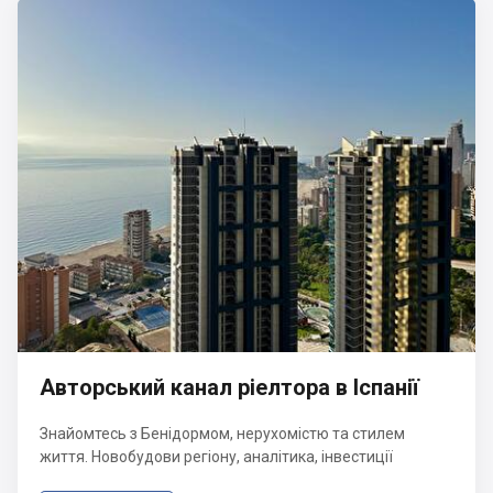
Авторський канал ріелтора в Іспанії
Знайомтесь з Бенідормом, нерухомістю та стилем
життя. Новобудови регіону, аналітика, інвестиції