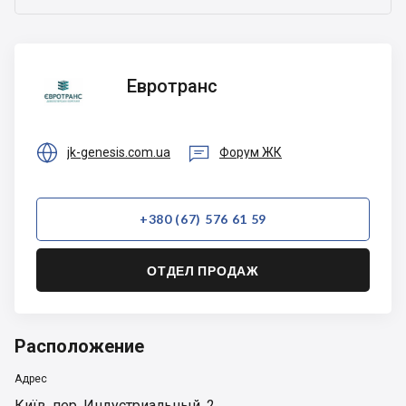
Евротранс
Евротранс


jk-genesis.com.ua
Форум ЖК
+380 (67) 576 61 59
ОТДЕЛ ПРОДАЖ
Расположение
Адрес
Київ
,
пер. Индустриальный, 2