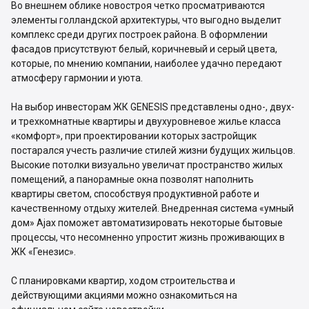
Во внешнем облике новостроя четко просматриваются
элементы голландской архитектуры, что выгодно выделит
комплекс среди других построек района. В оформлении
фасадов присутствуют белый, коричневый и серый цвета,
которые, по мнению компании, наиболее удачно передают
атмосферу гармонии и уюта.
На выбор инвесторам ЖК GENESIS представлены одно-, двух-
и трехкомнатные квартиры и двухуровневое жилье класса
«комфорт», при проектировании которых застройщик
постарался учесть различие стилей жизни будущих жильцов.
Высокие потолки визуально увеличат пространство жилых
помещений, а панорамные окна позволят наполнить
квартиры светом, способствуя продуктивной работе и
качественному отдыху жителей. Внедренная система «умный
дом» Ajax поможет автоматизировать некоторые бытовые
процессы, что несомненно упростит жизнь проживающих в
ЖК «Генезис».
С планировками квартир, ходом строительства и
действующими акциями можно ознакомиться на