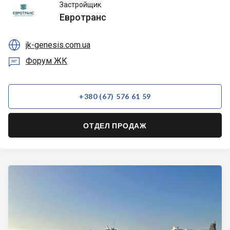
Евротранс
Застройщик
Евротранс

jk-genesis.com.ua

Форум ЖК
+380 (67) 576 61 59
ОТДЕЛ ПРОДАЖ