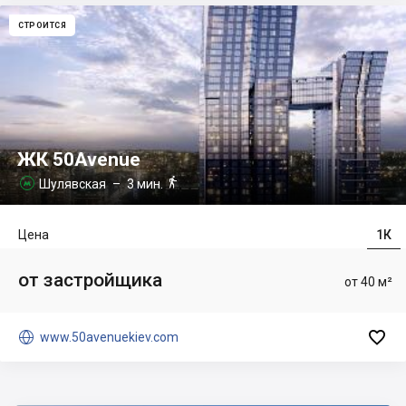
СТРОИТСЯ
ЖК 50Avenue

Шулявская
– 3 мин.

Цена
1К
от застройщика
от 40 м²


www.50avenuekiev.com