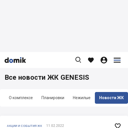









Все новости ЖК GENESIS
О комплексе
Планировки
Нежилые
Новости ЖК

11.02.2022
АКЦИИ И СОБЫТИЯ ЖК