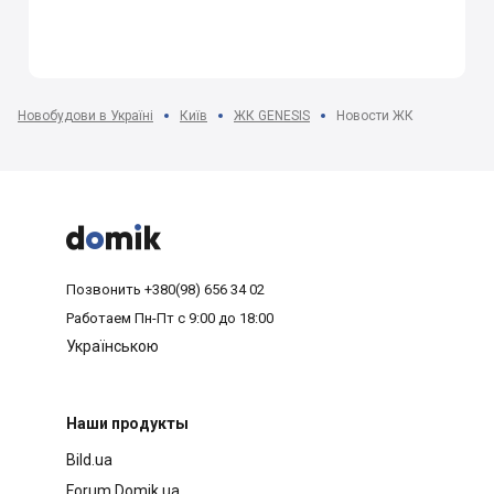
Новобудови в Україні
Київ
ЖК GENESIS
Новости ЖК



Позвонить
+380(98) 656 34 02
Работаем
Пн-Пт с 9:00 до 18:00
Українською
Наши продукты
Bild.ua
Forum.Domik.ua