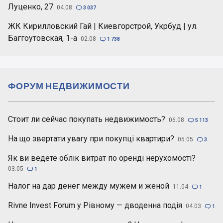
Луценко, 27
04.08

3 037
ЖК Кирилловский Гай | Киевгорстрой, Укрбуд | ул.
Баггоутовская, 1-а
02.08

1 738
ФОРУМ НЕДВИЖИМОСТИ
Стоит ли сейчас покупать недвижимость?
06.08

5 113
На що звертати увагу при покупці квартири?
05.05

3
Як ви ведете облік витрат по оренді нерухомості?
03.05

1
Налог на дар денег между мужем и женой
11.04

1
Rivne Invest Forum у Рівному — дводенна подія
04.03

1