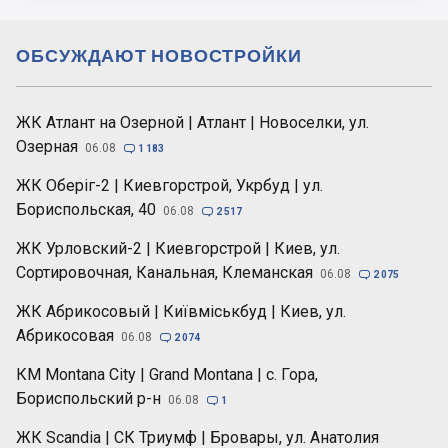
ОБСУЖДАЮТ НОВОСТРОЙКИ
ЖК Атлант на Озерной | Атлант | Новоселки, ул.
Озерная
06.08

1 183
ЖК Оберіг-2 | Киевгорстрой, Укрбуд | ул.
Бориспольская, 40
06.08

2 517
ЖК Урловский-2 | Киевгорстрой | Киев, ул.
Сортировочная, Канальная, Клеманская
06.08

2 075
ЖК Абрикосовый | Київміськбуд | Киев, ул.
Абрикосовая
06.08

2 074
КМ Montana City | Grand Montana | с. Гора,
Бориспольский р-н
06.08

1
ЖК Scandia | СК Триумф | Бровары, ул. Анатолия