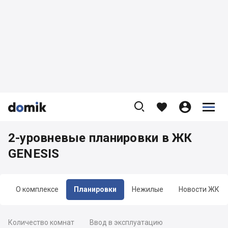









2-уровневые планировки в ЖК
GENESIS
О комплексе
Планировки
Нежилые
Новости ЖК
Количество комнат
Ввод в эксплуатацию