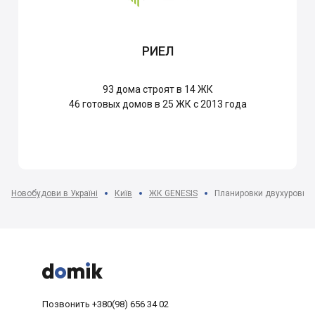
РИЕЛ
93
дома строят в 14 ЖК
46
готовых домов в 25 ЖК с 2013 года
Новобудови в Україні
Київ
ЖК GENESIS
Планировки двухуровнев



Позвонить
+380(98) 656 34 02