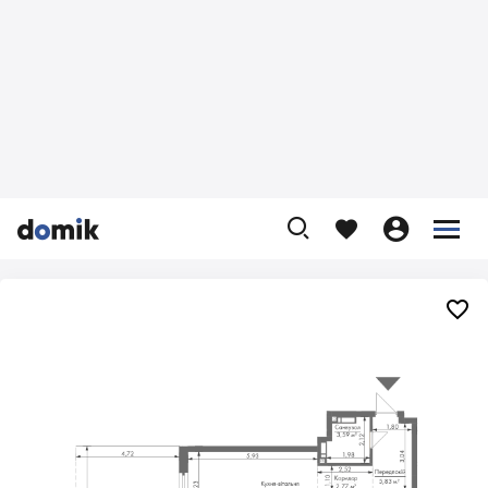









