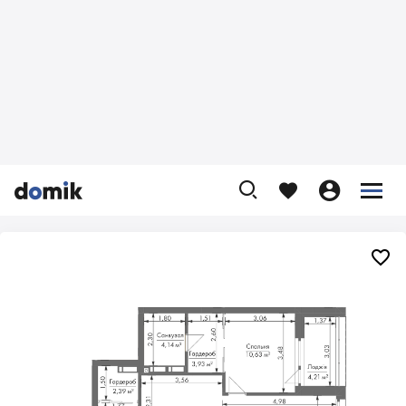









