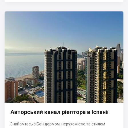
Авторський канал ріелтора в Іспанії
Знайомтесь з Бенідормом, нерухомістю та стилем