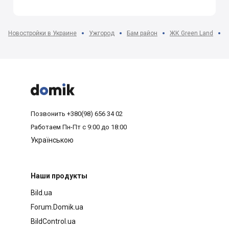
Новостройки в Украине
Ужгород
Бам район
ЖК Green Land
2



Позвонить
+380(98) 656 34 02
Работаем
Пн-Пт с 9:00 до 18:00
Українською
Наши продукты
Bild.ua
Forum.Domik.ua
BildControl.ua