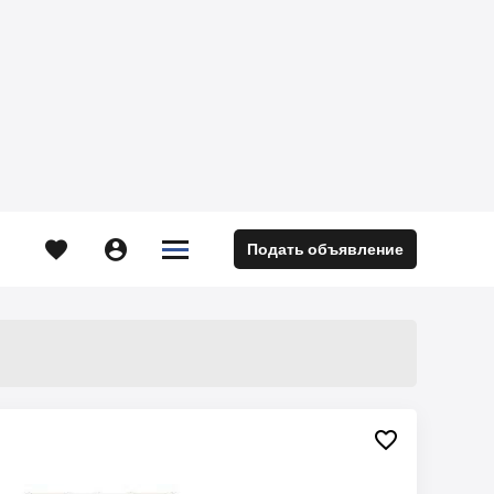





Подать объявление
м
