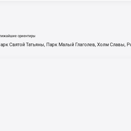
лижайшие ориентиры
арк Святой Татьяны
,
Парк Малый Глаголев
,
Холм Славы
,
Р