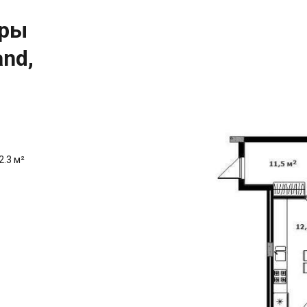
иры
and,
2.3 м²