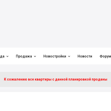



нда
Продажа
Новостройки
Новости
Фору
К сожалению все квартиры c данной планировкой проданы