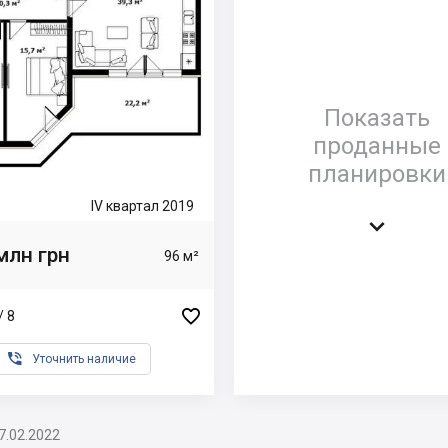
Показать
проданные
планировки
IV квартал 2019

млн грн
96 м²

/ 8

Уточнить наличие
7.02.2022