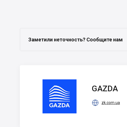
Заметили неточность? Сообщите нам
GAZDA
GAZDA

zk.com.ua