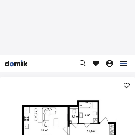









